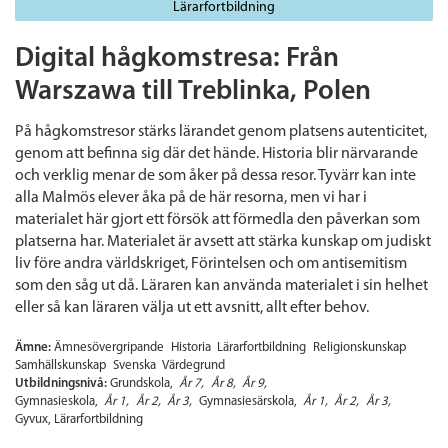
Lärarfortbildning
Digital hågkomstresa: Från
Warszawa till Treblinka, Polen
På hågkomstresor stärks lärandet genom platsens autenticitet,
genom att befinna sig där det hände. Historia blir närvarande
och verklig menar de som åker på dessa resor. Tyvärr kan inte
alla Malmös elever åka på de här resorna, men vi har i
materialet här gjort ett försök att förmedla den påverkan som
platserna har. Materialet är avsett att stärka kunskap om judiskt
liv före andra världskriget, Förintelsen och om antisemitism
som den såg ut då. Läraren kan använda materialet i sin helhet
eller så kan läraren välja ut ett avsnitt, allt efter behov.
Ämne:
Ämnesövergripande
Historia
Lärarfortbildning
Religionskunskap
Samhällskunskap
Svenska
Värdegrund
Utbildningsnivå:
Grundskola
År 7
År 8
År 9
Gymnasieskola
År 1
År 2
År 3
Gymnasiesärskola
År 1
År 2
År 3
Gyvux
Lärarfortbildning