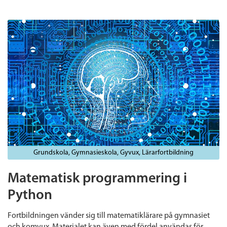
Grundskola
Gymnasieskola
Gyvux
Lärarfortbildning
Matematisk programmering i
Python
Fortbildningen vänder sig till matematiklärare på gymnasiet
och komvux. Materialet kan även med fördel användas för