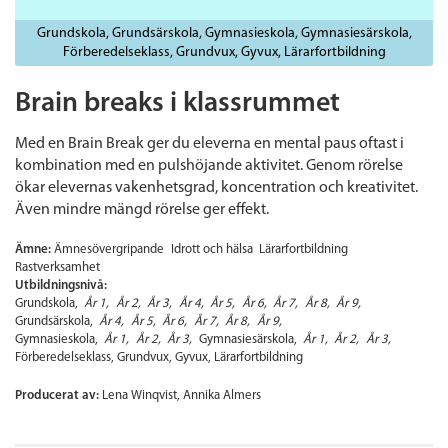
Grundskola
Grundsärskola
Gymnasieskola
Gymnasiesärskola
Förberedelseklass
Grundvux
Gyvux
Lärarfortbildning
Brain breaks i klassrummet
Med en Brain Break ger du eleverna en mental paus oftast i
kombination med en pulshöjande aktivitet. Genom rörelse
ökar elevernas vakenhetsgrad, koncentration och kreativitet.
Även mindre mängd rörelse ger effekt.
Ämne:
Ämnesövergripande
Idrott och hälsa
Lärarfortbildning
Rastverksamhet
Utbildningsnivå:
Grundskola
År 1
År 2
År 3
År 4
År 5
År 6
År 7
År 8
År 9
Grundsärskola
År 4
År 5
År 6
År 7
År 8
År 9
Gymnasieskola
År 1
År 2
År 3
Gymnasiesärskola
År 1
År 2
År 3
Förberedelseklass
Grundvux
Gyvux
Lärarfortbildning
Producerat av:
Lena Winqvist, Annika Almers