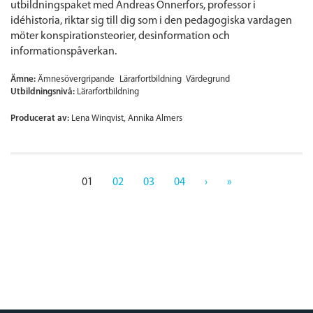
utbildningspaket med Andreas Önnerfors, professor i
idéhistoria, riktar sig till dig som i den pedagogiska vardagen
möter konspirationsteorier, desinformation och
informationspåverkan.
Ämne:
Ämnesövergripande
Lärarfortbildning
Värdegrund
Utbildningsnivå:
Lärarfortbildning
Producerat av:
Lena Winqvist, Annika Almers
01
02
03
04
›
»