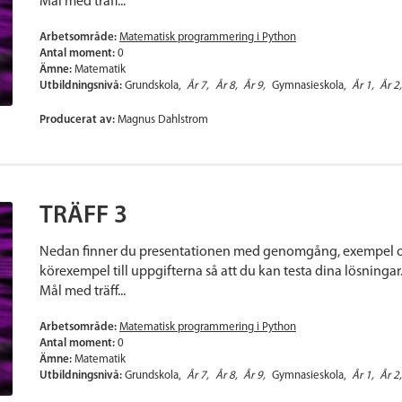
Mål med träff...
Arbetsområde:
Matematisk programmering i Python
Antal moment:
0
Ämne:
Matematik
Utbildningsnivå:
Grundskola
År 7
År 8
År 9
Gymnasieskola
År 1
År 2
Producerat av:
Magnus Dahlstrom
TRÄFF 3
Nedan finner du presentationen med genomgång, exempel oc
körexempel till uppgifterna så att du kan testa dina lösningar.
Mål med träff...
Arbetsområde:
Matematisk programmering i Python
Antal moment:
0
Ämne:
Matematik
Utbildningsnivå:
Grundskola
År 7
År 8
År 9
Gymnasieskola
År 1
År 2