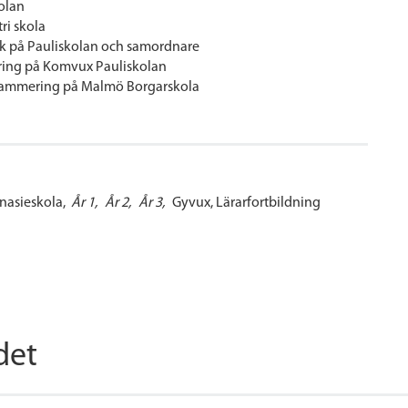
kolan
ri skola
ik på Pauliskolan och samordnare
ering på Komvux Pauliskolan
ogrammering på Malmö Borgarskola
asieskola
År 1
År 2
År 3
Gyvux
Lärarfortbildning
det