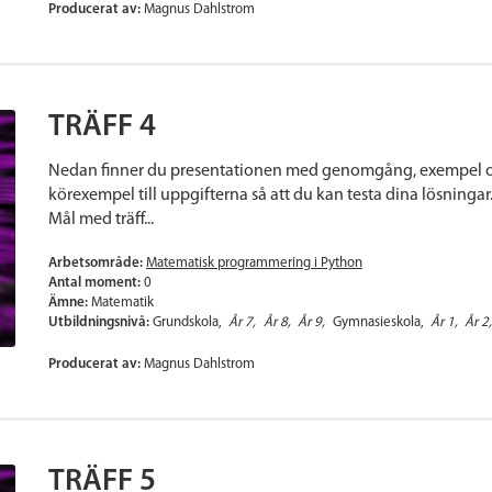
Producerat av:
Magnus Dahlstrom
TRÄFF 4
Nedan finner du presentationen med genomgång, exempel oc
körexempel till uppgifterna så att du kan testa dina lösningar.
Mål med träff...
Arbetsområde:
Matematisk programmering i Python
Antal moment:
0
Ämne:
Matematik
Utbildningsnivå:
Grundskola
År 7
År 8
År 9
Gymnasieskola
År 1
År 2
Producerat av:
Magnus Dahlstrom
TRÄFF 5