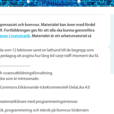
 gymnasiet och komvux. Materialet kan även med fördel
9. Fortbildningen ges för att alla ska kunna genomföra
anen i matematik
. Materialet är ett arbetsmaterial så
gda som 12 lektioner samt en lathund till de begrepp som
r pedagog att avgöra hur lång tid varje träff /moment ska få.
_______________
h vuxenutbildningsförvaltning.
ndra som är intresserade.
tive Commons Erkännande-IckeKommersiell-DelaLika 4.0
r matematiklärare med programmeringsintresse:
ematik, programmering och teknik på Komvux Södervärn