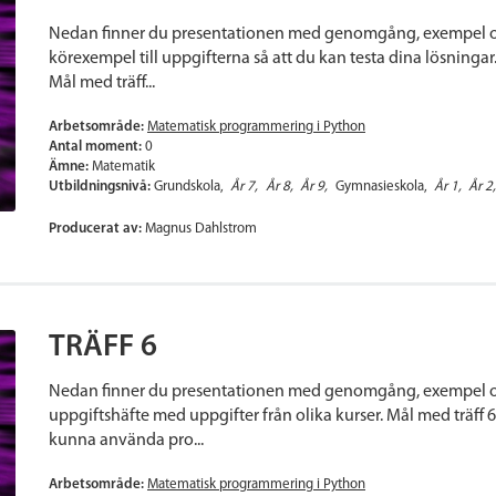
Nedan finner du presentationen med genomgång, exempel oc
körexempel till uppgifterna så att du kan testa dina lösningar.
Mål med träff...
Arbetsområde:
Matematisk programmering i Python
Antal moment:
0
Ämne:
Matematik
Utbildningsnivå:
Grundskola
År 7
År 8
År 9
Gymnasieskola
År 1
År 2
Producerat av:
Magnus Dahlstrom
TRÄFF 6
Nedan finner du presentationen med genomgång, exempel och
uppgiftshäfte med uppgifter från olika kurser. Mål med träff
kunna använda pro...
Arbetsområde:
Matematisk programmering i Python