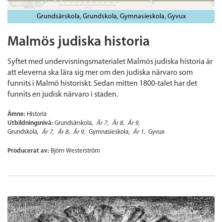
Grundsärskola
Grundskola
Gymnasieskola
Gyvux
Malmös judiska historia
Syftet med undervisningsmaterialet Malmös judiska historia är
att eleverna ska lära sig mer om den judiska närvaro som
funnits i Malmö historiskt. Sedan mitten 1800-talet har det
funnits en judisk närvaro i staden.
Ämne:
Historia
Utbildningsnivå:
Grundsärskola
År 7
År 8
År 9
Grundskola
År 7
År 8
År 9
Gymnasieskola
År 1
Gyvux
Producerat av:
Björn Westerström