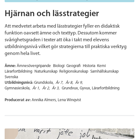
Hjärnan och lässtrategier
Att medvetet arbeta med lässtrategier fyller en didaktisk
funktion oavsett ämne och texttyp. Dessutom kommer
svårighetsgraden i texter att öka i takt med elevens
utbildningsnivå vilket gör strategierna till praktiska verktyg
genom hela livet.
Ämne:
Ämnesövergripande
Biologi
Geografi
Historia
Kemi
Lärarfortbildning
Naturkunskap
Religionskunskap
Samhällskunskap
Svenska
Utbildningsnivå:
Grundskola
År 7
År 8
År 9
Gymnasieskola
År 1
År 2
År 3
Grundvux
Gyvux
Lärarfortbildning
Producerat av:
Annika Almers, Lena Winqvist