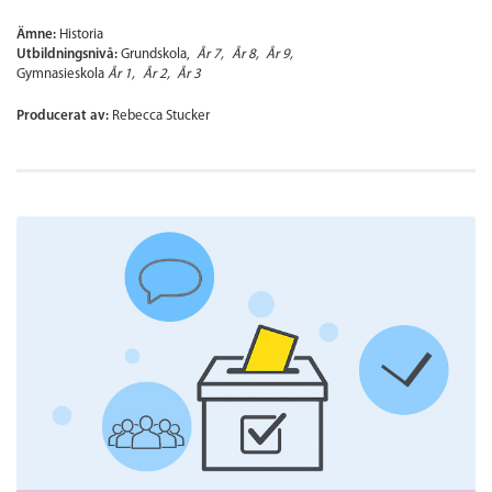
Ämne:
Historia
Utbildningsnivå:
Grundskola
År 7
År 8
År 9
Gymnasieskola
År 1
År 2
År 3
Producerat av:
Rebecca Stucker