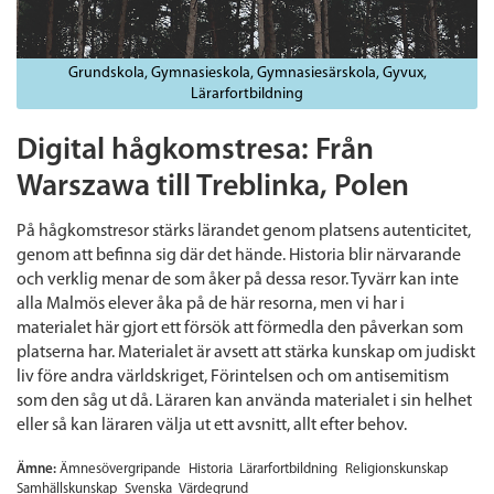
Grundskola
Gymnasieskola
Gymnasiesärskola
Gyvux
Lärarfortbildning
Digital hågkomstresa: Från
Warszawa till Treblinka, Polen
På hågkomstresor stärks lärandet genom platsens autenticitet,
genom att befinna sig där det hände. Historia blir närvarande
och verklig menar de som åker på dessa resor. Tyvärr kan inte
alla Malmös elever åka på de här resorna, men vi har i
materialet här gjort ett försök att förmedla den påverkan som
platserna har. Materialet är avsett att stärka kunskap om judiskt
liv före andra världskriget, Förintelsen och om antisemitism
som den såg ut då. Läraren kan använda materialet i sin helhet
eller så kan läraren välja ut ett avsnitt, allt efter behov.
Ämne:
Ämnesövergripande
Historia
Lärarfortbildning
Religionskunskap
Samhällskunskap
Svenska
Värdegrund