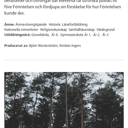
berättelser och övningar där eleverna får utforska judiskt liv
före Förintelsen och fördjupa sin förståelse för hur Förintelsen
kunde ske.
Ämne:
Ämnesövergripande
Historia
Lärarfortbildning
Nationella minoriteter
Religionskunskap
Samhällskunskap
Värdegrund
Utbildningsnivå:
Grundskola
År 9
Gymnasieskola
År 1
År 2
År 3
Producerat av:
Björn Westerström, Kristian Ingers