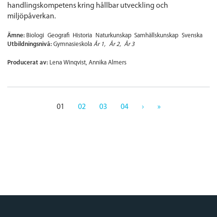
handlingskompetens kring hållbar utveckling och
miljöpåverkan.
Ämne:
Biologi
Geografi
Historia
Naturkunskap
Samhällskunskap
Svenska
Utbildningsnivå:
Gymnasieskola
År 1
År 2
År 3
Producerat av:
Lena Winqvist, Annika Almers
01
02
03
04
›
»