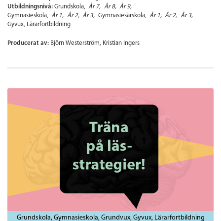
Utbildningsnivå:
Grundskola
År 7
År 8
År 9
Gymnasieskola
År 1
År 2
År 3
Gymnasiesärskola
År 1
År 2
År 3
Gyvux
Lärarfortbildning
Producerat av:
Björn Westerström, Kristian Ingers
Grundskola
Gymnasieskola
Grundvux
Gyvux
Lärarfortbildning