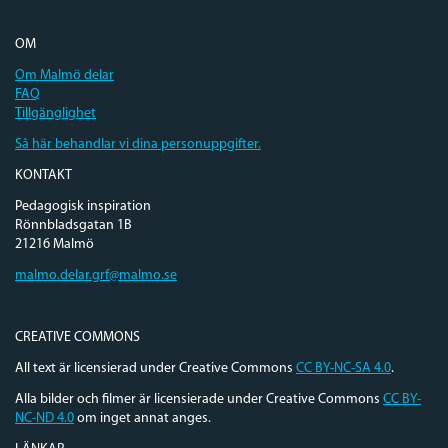
OM
Om Malmö delar
FAQ
Tillgänglighet
Så här behandlar vi dina personuppgifter.
KONTAKT
Pedagogisk inspiration
Rönnbladsgatan 1B
21216 Malmö
malmo.delar.grf@malmo.se
CREATIVE COMMONS
All text är licensierad under Creative Commons
CC BY-NC-SA 4.0
.
Alla bilder och filmer är licensierade under Creative Commons
CC BY-
NC-ND 4.0
om inget annat anges.