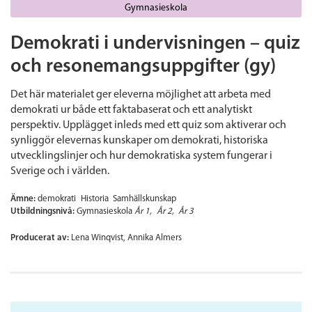
Gymnasieskola
Demokrati i undervisningen – quiz
och resonemangsuppgifter (gy)
Det här materialet ger eleverna möjlighet att arbeta med
demokrati ur både ett faktabaserat och ett analytiskt
perspektiv. Upplägget inleds med ett quiz som aktiverar och
synliggör elevernas kunskaper om demokrati, historiska
utvecklingslinjer och hur demokratiska system fungerar i
Sverige och i världen.
Ämne:
demokrati
Historia
Samhällskunskap
Utbildningsnivå:
Gymnasieskola
År 1
År 2
År 3
Producerat av:
Lena Winqvist, Annika Almers