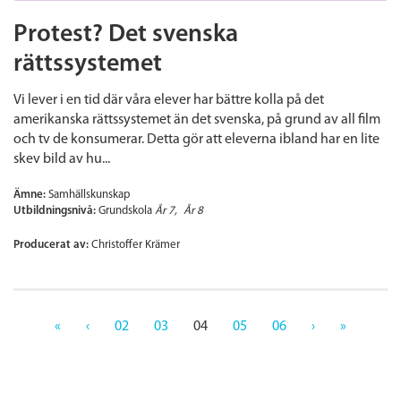
Protest? Det svenska
rättssystemet
Vi lever i en tid där våra elever har bättre kolla på det
amerikanska rättssystemet än det svenska, på grund av all film
och tv de konsumerar. Detta gör att eleverna ibland har en lite
skev bild av hu...
Ämne:
Samhällskunskap
Utbildningsnivå:
Grundskola
År 7
År 8
Producerat av:
Christoffer Krämer
«
‹
02
03
04
05
06
›
»