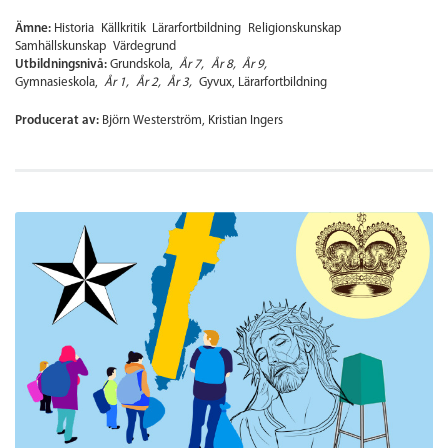
Ämne:
Historia
Källkritik
Lärarfortbildning
Religionskunskap
Samhällskunskap
Värdegrund
Utbildningsnivå:
Grundskola
År 7
År 8
År 9
Gymnasieskola
År 1
År 2
År 3
Gyvux
Lärarfortbildning
Producerat av:
Björn Westerström, Kristian Ingers