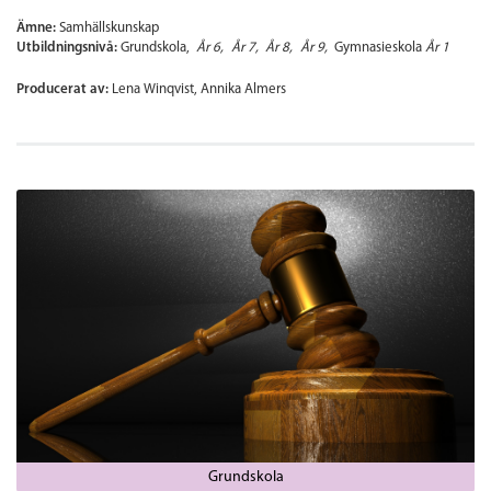
Ämne:
Samhällskunskap
Utbildningsnivå:
Grundskola
År 6
År 7
År 8
År 9
Gymnasieskola
År 1
Producerat av:
Lena Winqvist, Annika Almers
Grundskola