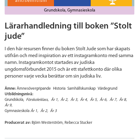
Grundskola
Gymnasieskola
Lärarhandledning till boken ”Stolt
jude”
I den här resursen finner du boken Stolt Jude som har skapats
utifrån och med inspiration av ett instagramkonto med samma
namn. Instagramkontot startades av judiska
ungdomsförbundet 2015 och är ett stafettkonto där olika
personer varje vecka berättar om sin judiska liv.
Ämne:
Ämnesövergripande
Historia
Samhällskunskap
Värdegrund
Utbildningsnivå:
Grundskola
Förskoleklass
År 1
År 2
År 3
År 4
År 5
År 6
År 7
År 8
År 9
Gymnasieskola
År 1
År 2
År 3
Producerat av:
Björn Westerström, Rebecca Stucker