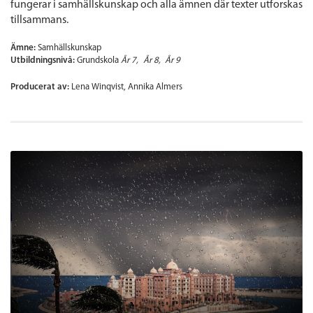
fungerar i samhällskunskap och alla ämnen där texter utforskas
tillsammans.
Ämne:
Samhällskunskap
Utbildningsnivå:
Grundskola
År 7
År 8
År 9
Producerat av:
Lena Winqvist, Annika Almers