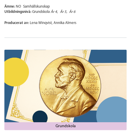
Ämne:
NO
Samhällskunskap
Utbildningsnivå:
Grundskola
År 4
År 5
År 6
Producerat av:
Lena Winqvist, Annika Almers
Grundskola