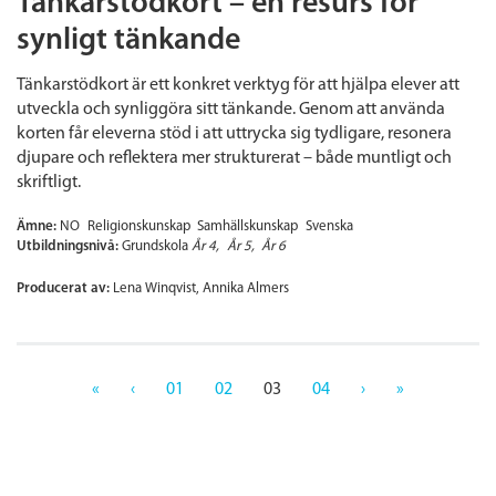
Tänkarstödkort – en resurs för
synligt tänkande
Tänkarstödkort är ett konkret verktyg för att hjälpa elever att
utveckla och synliggöra sitt tänkande. Genom att använda
korten får eleverna stöd i att uttrycka sig tydligare, resonera
djupare och reflektera mer strukturerat – både muntligt och
skriftligt.
Ämne:
NO
Religionskunskap
Samhällskunskap
Svenska
Utbildningsnivå:
Grundskola
År 4
År 5
År 6
Producerat av:
Lena Winqvist, Annika Almers
«
‹
01
02
03
04
›
»