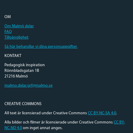
OM
Om Malmö delar
FAQ
Tillgänglighet
Så här behandlar vi dina personuppgifter.
KONTAKT
Pedagogisk inspiration
Rönnbladsgatan 1B
21216 Malmö
malmo.delar.grf@malmo.se
CREATIVE COMMONS
All text är licensierad under Creative Commons
CC BY-NC-SA 4.0
.
Alla bilder och filmer är licensierade under Creative Commons
CC BY-
NC-ND 4.0
om inget annat anges.