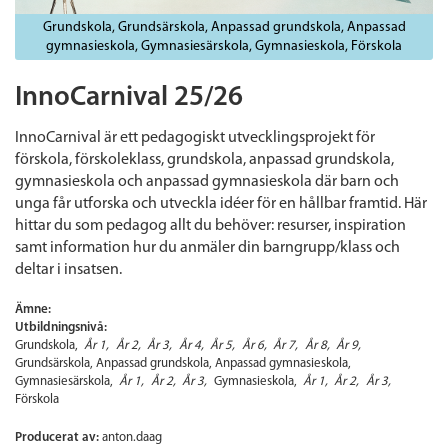
Grundskola
Grundsärskola
Anpassad grundskola
Anpassad
gymnasieskola
Gymnasiesärskola
Gymnasieskola
Förskola
InnoCarnival 25/26
InnoCarnival är ett pedagogiskt utvecklingsprojekt för
förskola, förskoleklass, grundskola, anpassad grundskola,
gymnasieskola och anpassad gymnasieskola där barn och
unga får utforska och utveckla idéer för en hållbar framtid. Här
hittar du som pedagog allt du behöver: resurser, inspiration
samt information hur du anmäler din barngrupp/klass och
deltar i insatsen.
Ämne:
Utbildningsnivå:
Grundskola
År 1
År 2
År 3
År 4
År 5
År 6
År 7
År 8
År 9
Grundsärskola
Anpassad grundskola
Anpassad gymnasieskola
Gymnasiesärskola
År 1
År 2
År 3
Gymnasieskola
År 1
År 2
År 3
Förskola
Producerat av:
anton.daag