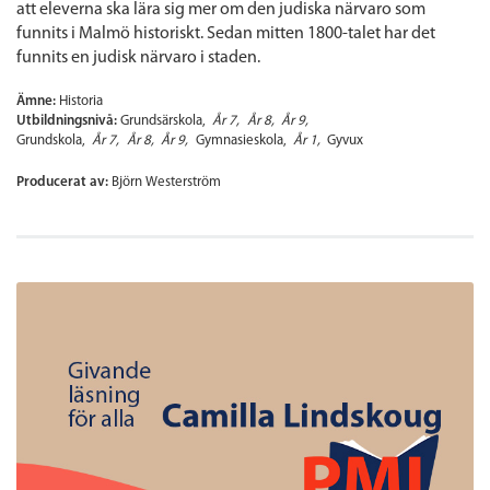
att eleverna ska lära sig mer om den judiska närvaro som
funnits i Malmö historiskt. Sedan mitten 1800-talet har det
funnits en judisk närvaro i staden.
Ämne:
Historia
Utbildningsnivå:
Grundsärskola
År 7
År 8
År 9
Grundskola
År 7
År 8
År 9
Gymnasieskola
År 1
Gyvux
Producerat av:
Björn Westerström