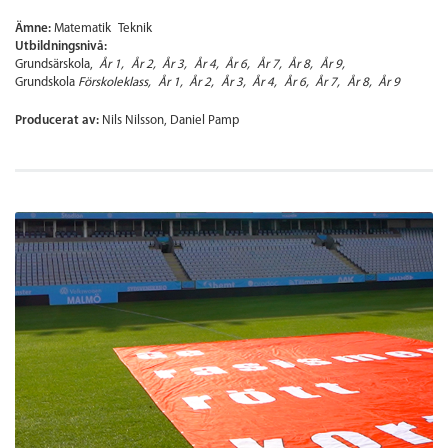
Ämne:
Matematik
Teknik
Utbildningsnivå:
Grundsärskola
År 1
År 2
År 3
År 4
År 6
År 7
År 8
År 9
Grundskola
Förskoleklass
År 1
År 2
År 3
År 4
År 6
År 7
År 8
År 9
Producerat av:
Nils Nilsson, Daniel Pamp