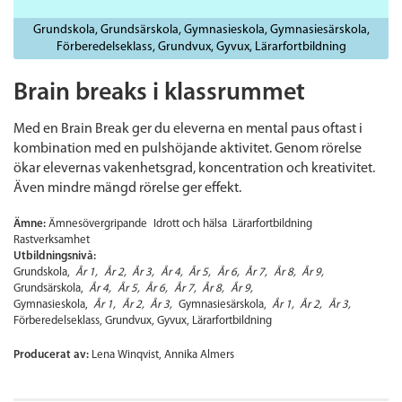
Grundskola
Grundsärskola
Gymnasieskola
Gymnasiesärskola
Förberedelseklass
Grundvux
Gyvux
Lärarfortbildning
Brain breaks i klassrummet
Med en Brain Break ger du eleverna en mental paus oftast i
kombination med en pulshöjande aktivitet. Genom rörelse
ökar elevernas vakenhetsgrad, koncentration och kreativitet.
Även mindre mängd rörelse ger effekt.
Ämne:
Ämnesövergripande
Idrott och hälsa
Lärarfortbildning
Rastverksamhet
Utbildningsnivå:
Grundskola
År 1
År 2
År 3
År 4
År 5
År 6
År 7
År 8
År 9
Grundsärskola
År 4
År 5
År 6
År 7
År 8
År 9
Gymnasieskola
År 1
År 2
År 3
Gymnasiesärskola
År 1
År 2
År 3
Förberedelseklass
Grundvux
Gyvux
Lärarfortbildning
Producerat av:
Lena Winqvist, Annika Almers