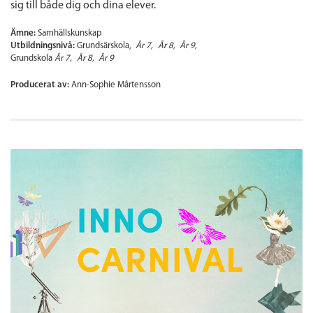
sig till både dig och dina elever.
Ämne:
Samhällskunskap
Utbildningsnivå:
Grundsärskola
År 7
År 8
År 9
Grundskola
År 7
År 8
År 9
Producerat av:
Ann-Sophie Mårtensson