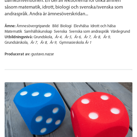
barnkonventionen. En del av lektionerna rör olika ämnen
såsom matematik, idrott, biologi och svenska/svenska som
andraspråk. Andra är ämnesöverskridan...
Ämne:
Ämnesövergripande
Bild
Biologi
Elevhälsa
Idrott och hälsa
Matematik
Samhällskunskap
Svenska
Svenska som andraspråk
Värdegrund
Utbildningsnivå:
Grundskola
År 4
År 5
År 6
År 7
År 8
År 9
Grundsärskola
År 7
År 8
År 9
Gymnasieskola
År 1
Producerat av:
gustavo.nazar