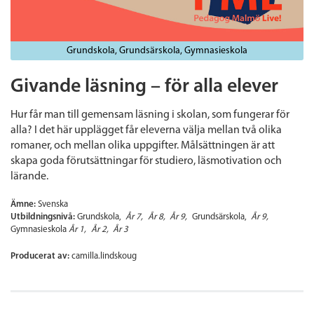
Grundskola
Grundsärskola
Gymnasieskola
Givande läsning – för alla elever
Hur får man till gemensam läsning i skolan, som fungerar för
alla? I det här upplägget får eleverna välja mellan två olika
romaner, och mellan olika uppgifter. Målsättningen är att
skapa goda förutsättningar för studiero, läsmotivation och
lärande.
Ämne:
Svenska
Utbildningsnivå:
Grundskola
År 7
År 8
År 9
Grundsärskola
År 9
Gymnasieskola
År 1
År 2
År 3
Producerat av:
camilla.lindskoug