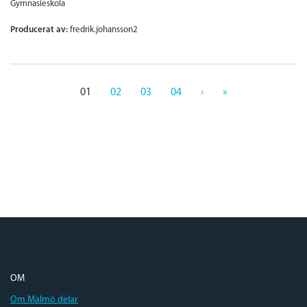
Gymnasieskola
Producerat av:
fredrik.johansson2
01
02
03
04
›
»
OM
Om Malmö delar