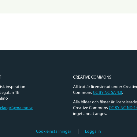
T
CREATIVE COMMONS
sk inspiration
All text är licensierad under Creativ
dsgatan 1B
Commons
CC BY-NC-SA 4.0
.
almö
Alla bilder och filmer är licensierad
elar.grf@malmo.se
Creative Commons
CC BY-NC-ND 4.
inget annat anges.
Cookieinställningar
|
Logga in