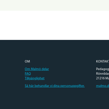
OM
KONTAK
Om Malmö delar
Pedagogi
FAQ
Rönnbla
Tillgänglighet
21216 M
Så här behandlar vi dina personuppgifter.
malmo.d