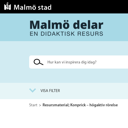
Sök
på
webbplatsen
VISA FILTER
Start
Resursmaterial; Konprick – högaktiv rörelse