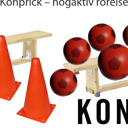
Konprick – högaktiv rörels