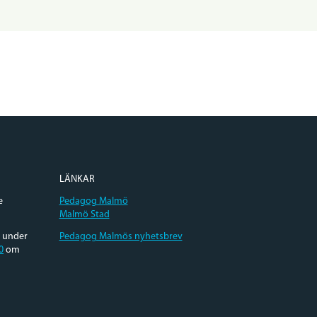
LÄNKAR
e
Pedagog Malmö
Malmö Stad
e under
Pedagog Malmös nyhetsbrev
0
om