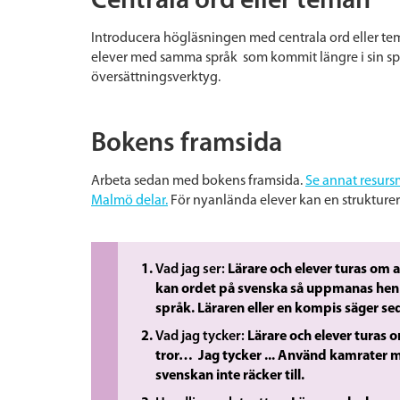
Centrala ord eller teman
Introducera högläsningen med centrala ord eller t
elever med samma språk som kommit längre i sin sp
översättningsverktyg.
Bokens framsida
Arbeta sedan med
bokens framsida
.
Se annat resurs
Malmö delar.
För nyanlända elever kan en strukturer
Vad jag ser:
Lärare och elever turas om a
kan ordet på svenska så uppmanas hen a
språk. Läraren eller en kompis säger s
Vad jag tycker:
Lärare och elever turas o
tror… Jag tycker ..
. Använd kamrater m
svenskan inte räcker till.