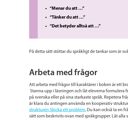
“Menar du att …”
“Tänker du att …”
“Det betyder alltså att …”
På detta sätt stöttar du språkligt de tankar som är sv
Arbeta med frågor
Att arbeta med frågor till karaktärer
i boken är ett br
Stanna upp i läsningen och låt eleverna formulera fr
på svenska eller på sina starkaste språk. Repetera f
är klara du antingen använda en kooperativ struktur
strukturen Skicka ett problem.
Du kan också ta en fr
sätt som beskrivits ovan med språkgrupper. Låt alla 