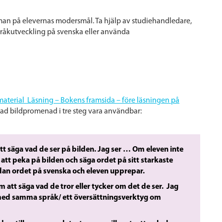
eman på elevernas modersmål.
Ta hjälp av studiehandledare,
råkutveckling på svenska eller använda
material Läsning – Bokens framsida – före läsningen på
ad bildpromenad i tre steg vara användbar:
tt säga vad de ser på bilden.
Jag ser …
Om eleven inte
tt peka på bilden och säga ordet på sitt starkaste
edan ordet på svenska och eleven upprepar.
m att säga vad de tror eller tycker om det de ser.
Jag
ed samma språk/ ett översättningsverktyg om