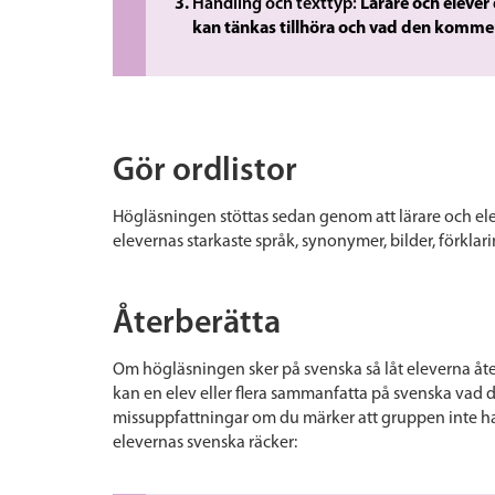
Handling och texttyp:
Lärare och elever
kan tänkas tillhöra och vad den komme
Gör ordlistor
Högläsningen stöttas sedan genom att lärare och el
elevernas starkaste språk, synonymer, bilder, förkla
Återberätta
Om högläsningen sker på svenska så låt eleverna
åte
kan en elev eller flera sammanfatta på svenska vad d
missuppfattningar om du märker att gruppen inte ha
elevernas svenska räcker: