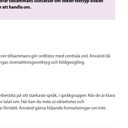
 drar tillsammans slutsatser om vilken texttyp boken
r att handla om.
ever tillsammans gör
ordlistor med centrala ord.
Använd då
ringar, översättningsverktyg och bildgoogling.
rberätta på sitt starkaste språk
, i språkgrupper. När de är klara
e talat om. Här kan du reda ut oklarheter och
r förstått. Använd gärna följande formuleringar om inte