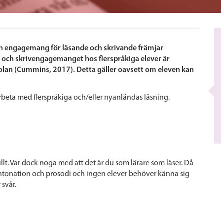
 och engagemang för läsande och skrivande främjar
läs- och skrivengagemanget hos flerspråkiga elever är
skolan (Cummins, 2017). Detta gäller oavsett om eleven kan
rbeta med flerspråkiga och/eller nyanländas läsning.
fullt. Var dock noga med att det är du som lärare som läser. Då
 intonation och prosodi och ingen elever behöver känna sig
 svår.