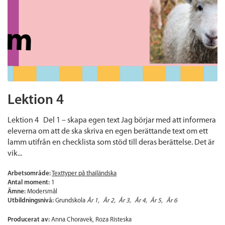
Lektion 4
Lektion 4 Del 1 – skapa egen text Jag börjar med att informera
eleverna om att de ska skriva en egen berättande text om ett
lamm utifrån en checklista som stöd till deras berättelse. Det är
vik...
Arbetsområde:
Texttyper på thailändska
Antal moment:
1
Ämne:
Modersmål
Utbildningsnivå:
Grundskola
År 1
År 2
År 3
År 4
År 5
År 6
Producerat av:
Anna Choravek, Roza Risteska