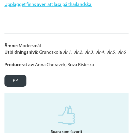
Upplägget finns även att läsa på thailändska.
Ämne:
Modersmål
Utbildningsnivå:
Grundskola
År 1
År 2
År 3
År 4
År 5
År 6
Producerat av:
Anna Choravek, Roza Risteska
PP
Spara som favorit