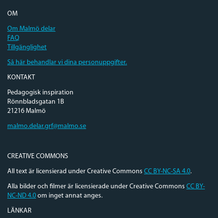
OM
Om Malmö delar
FAQ
Tillgänglighet
Så här behandlar vi dina personuppgifter.
KONTAKT
Pedagogisk inspiration
Rönnbladsgatan 1B
21216 Malmö
malmo.delar.grf@malmo.se
CREATIVE COMMONS
All text är licensierad under Creative Commons
CC BY-NC-SA 4.0
.
Alla bilder och filmer är licensierade under Creative Commons
CC BY-
NC-ND 4.0
om inget annat anges.
LÄNKAR