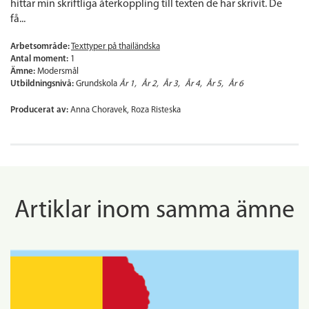
hittar min skriftliga återkoppling till texten de har skrivit. De
få...
Arbetsområde:
Texttyper på thailändska
Antal moment:
1
Ämne:
Modersmål
Utbildningsnivå:
Grundskola
År 1
År 2
År 3
År 4
År 5
År 6
Producerat av:
Anna Choravek, Roza Risteska
Artiklar inom samma ämne