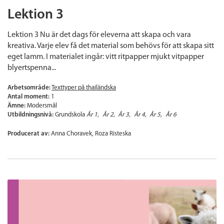
Lektion 3
Lektion 3 Nu är det dags för eleverna att skapa och vara
kreativa. Varje elev få det material som behövs för att skapa sitt
eget lamm. I materialet ingår: vitt ritpapper mjukt vitpapper
blyertspenna...
Arbetsområde:
Texttyper på thailändska
Antal moment:
1
Ämne:
Modersmål
Utbildningsnivå:
Grundskola
År 1
År 2
År 3
År 4
År 5
År 6
Producerat av:
Anna Choravek, Roza Risteska