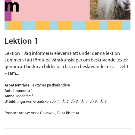
Lektion 1
Lektion 1 Jag informerar eleverna att under denna lektion
kommer vi att fördjupa våra kunskaper om beskrivande texter
genom att beskriva bilder och läsa en beskrivande text. Del 1
– sam...
Arbetsområde:
Texttyper på thailändska
Antal moment:
1
Ämne:
Modersmål
Utbildningsnivå:
Grundskola
År 1
År 2
År 3
År 4
År 5
År 6
Producerat av:
Anna Choravek, Roza Risteska