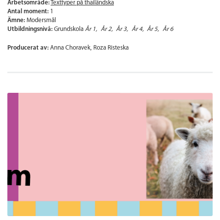
Arbetsområde:
Texttyper på thailändska
Antal moment:
1
Ämne:
Modersmål
Utbildningsnivå:
Grundskola
År 1
År 2
År 3
År 4
År 5
År 6
Producerat av:
Anna Choravek, Roza Risteska