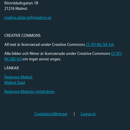
Rönnbladsgatan 1B
21216 Malmö
malmo.delar.grf@malmo.se
CREATIVE COMMONS
All text är licensierad under Creative Commons
CC BY-NC-SA 4.0
.
Alla bilder och filmer är licensierade under Creative Commons
CC BY-
NC-ND 4.0
om inget annat anges.
LÄNKAR
Pedagog Malmö
Malmö Stad
Pedagog Malmös nyhetsbrev
Cookieinställningar
|
Logga in