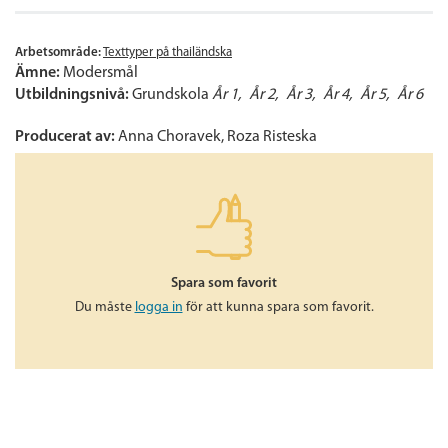
Arbetsområde:
Texttyper på thailändska
Ämne:
Modersmål
Utbildningsnivå:
Grundskola
År 1
År 2
År 3
År 4
År 5
År 6
Producerat av:
Anna Choravek, Roza Risteska
Spara som favorit
Du måste
logga in
för att kunna spara som favorit.