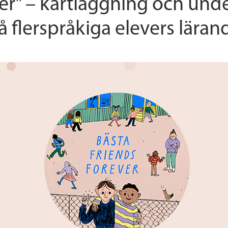
ver” – kartläggning och un
å flerspråkiga elevers läran