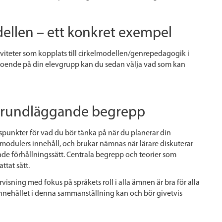
dellen – ett konkret exempel
viteter som kopplats till cirkelmodellen/genrepedagogik i
oende på din elevgrupp kan du sedan välja vad som kan
h grundläggande begrepp
punkter för vad du bör tänka på när du planerar din
 modulers innehåll, och brukar nämnas när lärare diskuterar
nde förhållningssätt. Centrala begrepp och teorier som
ttat sätt.
isning med fokus på språkets roll i alla ämnen är bra för alla
 Innehållet i denna sammanställning kan och bör givetvis