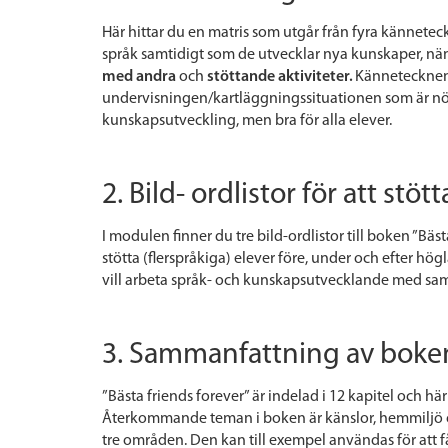
Här hittar du en matris som utgår från fyra kännetec
språk samtidigt som de utvecklar nya kunskaper, n
med andra
och
stöttande aktiviteter.
Kännetecknen 
undervisningen/kartläggningssituationen som är nöd
kunskapsutveckling, men bra för alla elever.
2. Bild- ordlistor för att st
I modulen finner
du
tre bild-ordlistor till boken ”
Bäs
stötta (flerspråkiga) elever före, under och efter hög
vill arbeta språk- och kunskapsutvecklande med sam
3. Sammanfattning av boken
”Bästa friends forever”
är indelad i 12 kapitel och hä
Återkommande teman i boken är känslor, hemmiljö o
tre områden. Den kan till exempel användas för att f