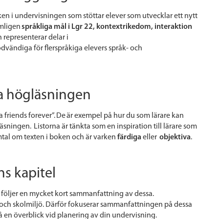
ken i undervisningen som stöttar elever som utvecklar ett nytt
ämligen
språkliga mål i Lgr 22, kontextrikedom, interaktion
representerar delar i
vändiga för flerspråkiga elevers språk- och
ötta högläsningen
ta
friends
forever”
.
De är exempel på hur du som lärare kan
läsningen. Listorna är tänkta som en inspiration till lärare som
tal om texten i boken och är varken
färdiga
eller
objektiva
.
s kapitel
r följer en mycket kort sammanfattning av dessa.
ch skolmiljö. Därför fokuserar sammanfattningen på dessa
å en överblick vid planering av din undervisning.