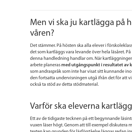
Men vi ska ju kartlägga på 
våren?
Det stämmer. På hösten ska alla elever i förskoleklas
det som kartläggs vara levande över hela läsåret. På 
denna handledning handlar om. När kartläggningen 
arbete planeras
med utgångspunkt i resultatet av 
som andraspråk som inte har visat sitt kunnande inom 
den fortsatta undervisningen utgå ifrån det för att 
också ta stöd av detta stödmaterial.
Varför ska eleverna kartläg
Ett av de tidigaste tecknen på ett begynnande läsintr
vuxen läser högt. Genom att till exempel diskutera 
texten kan grunden för läsförståelse läggas redan in