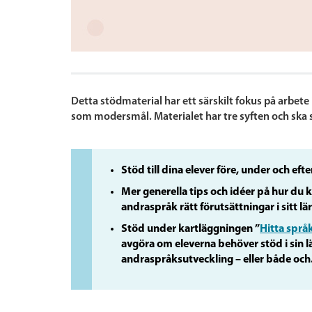
Detta stödmaterial har ett särskilt fokus på arbet
som modersmål. Materialet har tre syften och ska 
Stöd till dina elever före, under och ef
Mer generella tips och idéer på hur du 
andraspråk rätt förutsättningar i sitt l
Stöd under kartläggningen ”
Hitta språk
avgöra om eleverna behöver stöd i sin läs
andraspråksutveckling – eller både och