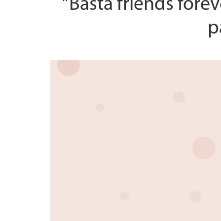
”Bästa friends fore
p