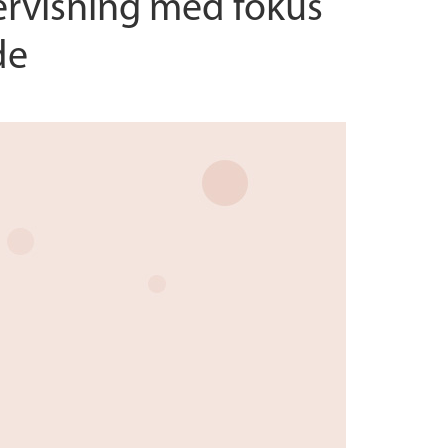
dervisning med fokus
de