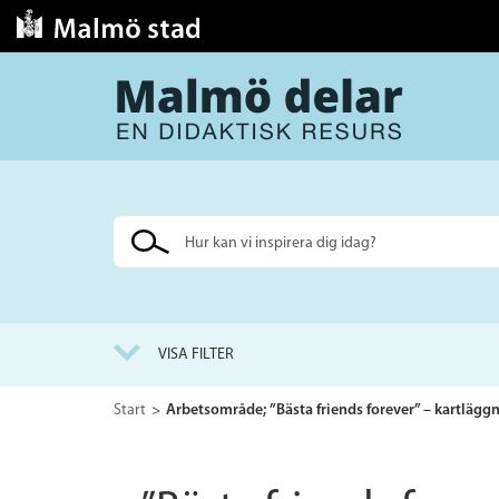
Sök
på
webbplatsen
VISA FILTER
Start
Arbetsområde; ”Bästa friends forever” – kartlägg