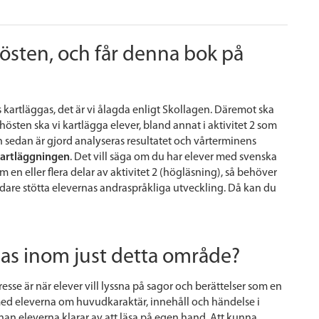
hösten, och får denna bok på
s kartläggas, det är vi ålagda enligt Skollagen. Däremot ska
hösten ska vi kartlägga elever, bland annat i aktivitet 2 som
sedan är gjord analyseras resultatet och vårterminens
kartläggningen
. Det vill säga om du har elever med svenska
en eller flera delar av aktivitet 2 (högläsning), så behöver
vidare stötta elevernas andraspråkliga utveckling. Då kan du
gas inom just detta område?
esse är när elever vill lyssna på sagor och berättelser som en
med eleverna om huvudkaraktär, innehåll och händelse i
nan eleverna klarar av att läsa på egen hand. Att kunna