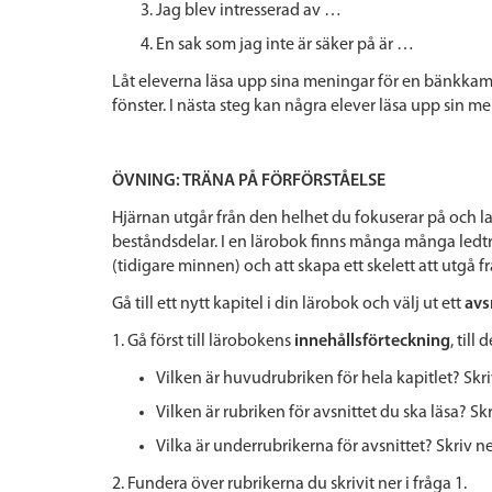
Jag blev intresserad av …
En sak som jag inte är säker på är …
Låt eleverna läsa upp sina meningar för en bänkkamrat
fönster. I nästa steg kan några elever läsa upp sin m
ÖVNING: TRÄNA PÅ FÖRFÖRSTÅELSE
Hjärnan utgår från den helhet du fokuserar på och 
beståndsdelar. I en lärobok finns många många ledtr
(tidigare minnen) och att skapa ett skelett att utgå fr
Gå till ett nytt kapitel i din lärobok och välj ut ett
avs
1. Gå först till lärobokens
innehållsförteckning
, till
Vilken är huvudrubriken för hela kapitlet? Skri
Vilken är rubriken för avsnittet du ska läsa? Skr
Vilka är underrubrikerna för avsnittet? Skriv ne
2. Fundera över rubrikerna du skrivit ner i fråga 1.