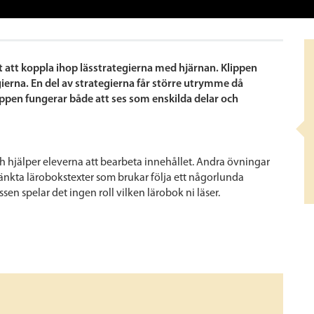
tet att koppla ihop lässtrategierna med hjärnan. Klippen
egierna. En del av strategierna får större utrymme då
lippen fungerar både att ses som enskilda delar och
h hjälper eleverna att bearbeta innehållet. Andra övningar
 tänkta lärobokstexter som brukar följa ett någorlunda
en spelar det ingen roll vilken lärobok ni läser.