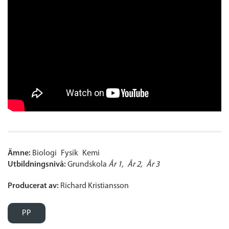
Ämne:
Biologi
Fysik
Kemi
Utbildningsnivå:
Grundskola
År 1
År 2
År 3
Producerat av:
Richard Kristiansson
PP