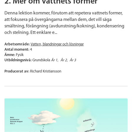
2. Mer om vattnets former
Denna lektion kommer, förutom att repetera vattnets former,
att fokusera på övergångarna mellan dem, det vill säga
smältning, förångning (avdunstning/kokning), kondensering
och stelning. Ett enklare e...
Arbetsområde:
Vatten, blandningar och lösningar
Antal moment:
4
Ämne:
Fysik
Utbildningsnivå:
Grundskola
År 1
År 2
År 3
Producerat av:
Richard Kristiansson