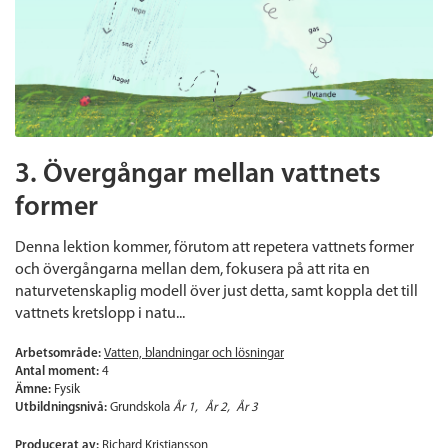
3. Övergångar mellan vattnets
former
Denna lektion kommer, förutom att repetera vattnets former
och övergångarna mellan dem, fokusera på att rita en
naturvetenskaplig modell över just detta, samt koppla det till
vattnets kretslopp i natu...
Arbetsområde:
Vatten, blandningar och lösningar
Antal moment:
4
Ämne:
Fysik
Utbildningsnivå:
Grundskola
År 1
År 2
År 3
Producerat av:
Richard Kristiansson