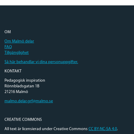
OM
Om Malmö delar
FAQ
Tillgänglighet
Så här behandlar vi dina personuppgifter.
KONTAKT
Pedagogisk inspiration
Rönnbladsgatan 1B
21216 Malmö
malmo.delar.grf@malmo.se
CREATIVE COMMONS
All text är licensierad under Creative Commons
CC BY-NC-SA 4.0
.