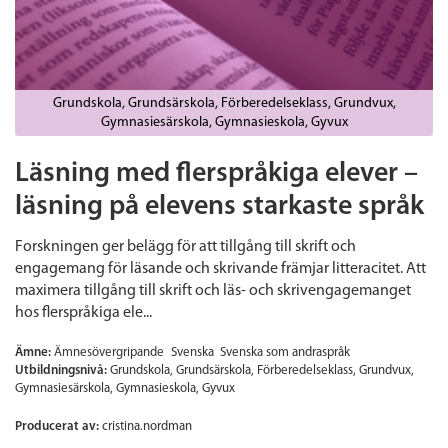
Grundskola
Grundsärskola
Förberedelseklass
Grundvux
Gymnasiesärskola
Gymnasieskola
Gyvux
Läsning med flerspråkiga elever –
läsning på elevens starkaste språk
Forskningen ger belägg för att tillgång till skrift och
engagemang för läsande och skrivande främjar litteracitet. Att
maximera tillgång till skrift och läs- och skrivengagemanget
hos flerspråkiga ele...
Ämne:
Ämnesövergripande
Svenska
Svenska som andraspråk
Utbildningsnivå:
Grundskola
Grundsärskola
Förberedelseklass
Grundvux
Gymnasiesärskola
Gymnasieskola
Gyvux
Producerat av:
cristina.nordman