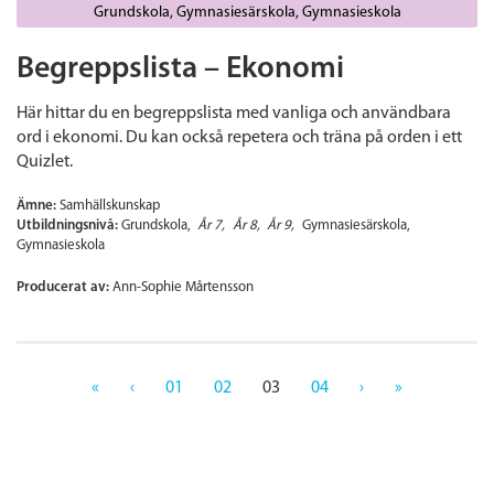
Grundskola
Gymnasiesärskola
Gymnasieskola
Begreppslista – Ekonomi
Här hittar du en begreppslista med vanliga och användbara
ord i ekonomi. Du kan också repetera och träna på orden i ett
Quizlet.
Ämne:
Samhällskunskap
Utbildningsnivå:
Grundskola
År 7
År 8
År 9
Gymnasiesärskola
Gymnasieskola
Producerat av:
Ann-Sophie Mårtensson
«
‹
01
02
03
04
›
»