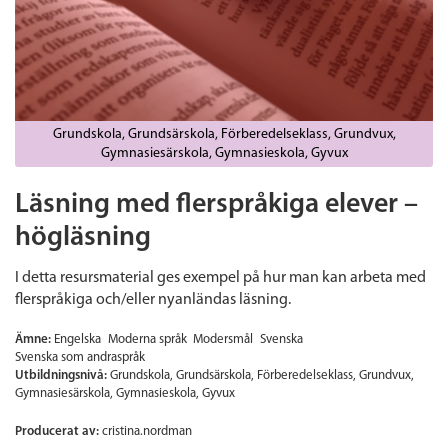
Grundskola
Grundsärskola
Förberedelseklass
Grundvux
Gymnasiesärskola
Gymnasieskola
Gyvux
Läsning med flerspråkiga elever –
högläsning
I detta resursmaterial ges exempel på hur man kan arbeta med
flerspråkiga och/eller nyanländas läsning.
Ämne:
Engelska
Moderna språk
Modersmål
Svenska
Svenska som andraspråk
Utbildningsnivå:
Grundskola
Grundsärskola
Förberedelseklass
Grundvux
Gymnasiesärskola
Gymnasieskola
Gyvux
Producerat av:
cristina.nordman