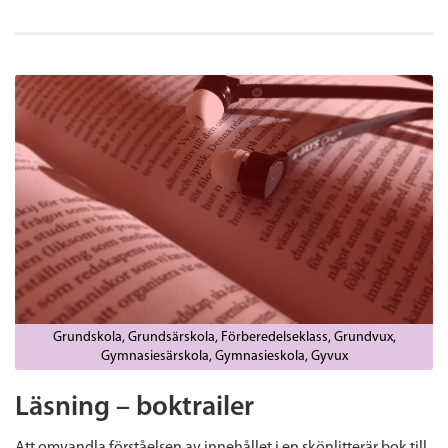
Grundskola
Grundsärskola
Förberedelseklass
Grundvux
Gymnasiesärskola
Gymnasieskola
Gyvux
Läsning – boktrailer
Att omvandla förståelsen av innehållet i en skönlitterär bok till