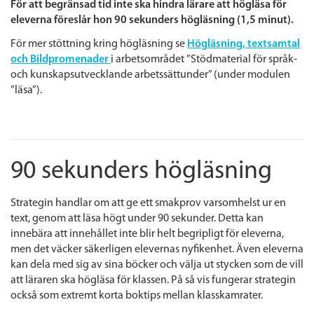
För att begränsad tid inte ska hindra lärare att högläsa för
eleverna föreslår hon 90 sekunders högläsning (1,5 minut).
För mer stöttning kring högläsning se
Högläsning, textsamtal
och Bildpromenader
i arbetsområdet ”Stödmaterial för språk-
och kunskapsutvecklande arbetssättunder” (under modulen
”läsa”).
90 sekunders högläsning
Strategin handlar om att ge ett smakprov varsomhelst ur en
text, genom att läsa högt under 90 sekunder. Detta kan
innebära att innehållet inte blir helt begripligt för eleverna,
men det väcker säkerligen elevernas nyfikenhet. Även eleverna
kan dela med sig av sina böcker och välja ut stycken som de vill
att läraren ska högläsa för klassen. På så vis fungerar strategin
också som extremt korta boktips mellan klasskamrater.