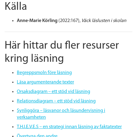
Källa
Anne-Marie Körling
(2022:167),
Väck läslusten i skolan
Här hittar du fler resurser
kring läsning
Begreppsmoln före läsning
Läsa argumenterande texter
Orsaksdiagram – ett stöd vid läsning
Relationsdiagram – ett stöd vid läsning
Synliggöra – läsvanor och läsundervisning i
verksamheten
T.H.I.E.V.E.S – en strategi innan läsning av faktatexter
Övertyga den andre