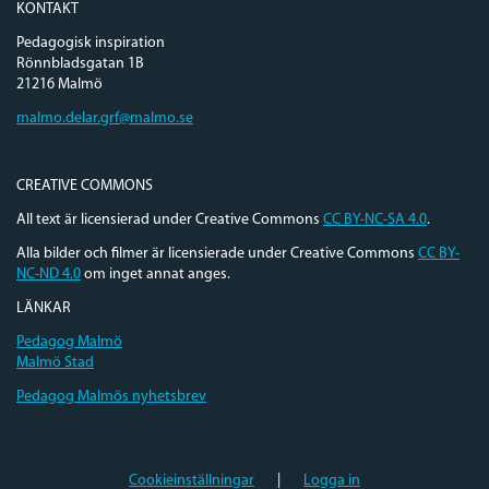
KONTAKT
Pedagogisk inspiration
Rönnbladsgatan 1B
21216 Malmö
malmo.delar.grf@malmo.se
CREATIVE COMMONS
All text är licensierad under Creative Commons
CC BY-NC-SA 4.0
.
Alla bilder och filmer är licensierade under Creative Commons
CC BY-
NC-ND 4.0
om inget annat anges.
LÄNKAR
Pedagog Malmö
Malmö Stad
Pedagog Malmös nyhetsbrev
Cookieinställningar
|
Logga in