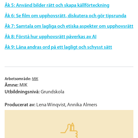
Åk 5: Använd bilder rätt och skapa källförteckning
Åk 6: Se film om upphovsrätt, diskutera och gör tipsrunda
Åk 7: Samtala om lagliga och etiska aspekter om upphovsrätt
Åk 8: Förstå hur upphovsrätt påverkas av AI
Åk 9: Låna andras ord på ett lagligt och schysst sätt
Arbetsområde:
MIK
Ämne:
MIK
Utbildningsnivå:
Grundskola
Producerat av:
Lena Winqvist, Annika Almers