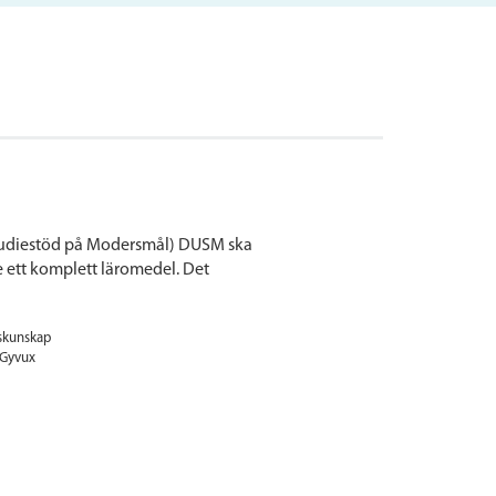
 Studiestöd på Modersmål) DUSM ska
te ett komplett läromedel. Det
skunskap
Gyvux