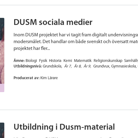
DUSM sociala medier
Inom DUSM projektet har vi tagit fram digitalt undervisnings
modersmålet. Det handlar om både svenskt och översatt mater
projektet har fler...
Ämne:
Biologi
Fysik
Historia
Kemi
Matematik
Religionskunskap
Samhäll
Utbildningsnivå:
Grundskola
År 7
År 8
År 9
Grundvux
Gymnasieskola
Producerat av:
Kim Lärare
Utbildning i Dusm-material