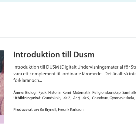
Introduktion till Dusm
Introduktion till DUSM (Digitalt Undervisningsmaterial för
vara ett komplement till ordinarie läromedel. Det är alltså in
förklarar och...
Ämne:
Biologi
Fysik
Historia
Kemi
Matematik
Religionskunskap
Samhäll
Utbildningsnivå:
Grundskola
År 7
År 8
År 9
Grundvux
Gymnasieskola
Producerat av:
Bo Brynell, Fredrik Karlsson