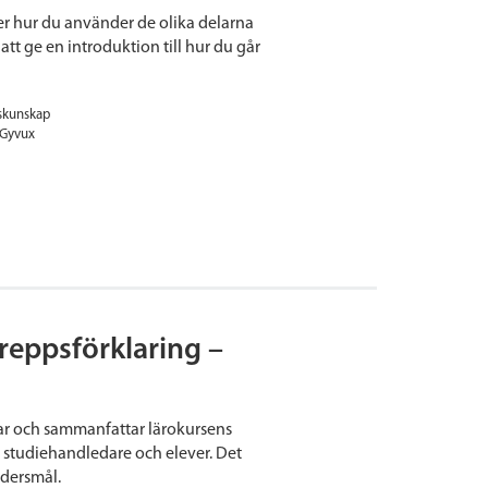
ver hur du använder de olika delarna
tt ge en introduktion till hur du går
skunskap
Gyvux
reppsförklaring –
rar och sammanfattar lärokursens
, studiehandledare och elever. Det
odersmål.