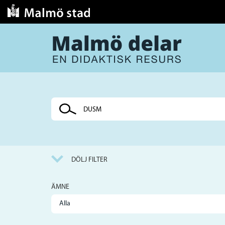
Sök
på
webbplatsen
DÖLJ FILTER
ÄMNE