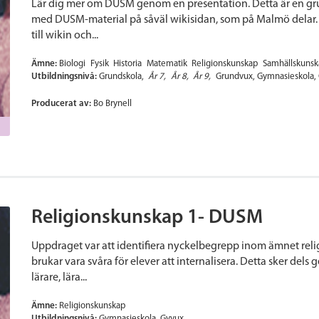
Lär dig mer om DUSM genom en presentation. Detta är en gru
med DUSM-material på såväl wikisidan, som på Malmö delar.
till wikin och...
Ämne:
Biologi
Fysik
Historia
Matematik
Religionskunskap
Samhällskunsk
Utbildningsnivå:
Grundskola
År 7
År 8
År 9
Grundvux
Gymnasieskola
Producerat av:
Bo Brynell
Religionskunskap 1- DUSM
Uppdraget var att identifiera nyckelbegrepp inom ämnet rel
brukar vara svåra för elever att internalisera. Detta sker dels
lärare, lära...
Ämne:
Religionskunskap
Utbildningsnivå:
Gymnasieskola
Gyvux