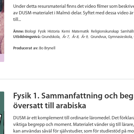
Under detta resursmaterial finns det video filmer som beskri
av DUSM-materialet i Malmö delar. Syftet med dessa video är a
till...
Ämne:
Biologi
Fysik
Historia
Kemi
Matematik
Religionskunskap
Samhäll
Utbildningsnivå:
Grundskola
År 7
År 8
År 9
Grundvux
Gymnasieskola
Producerat av:
Bo Brynell
Fysik 1. Sammanfattning och beg
översatt till arabiska
DUSM är ett komplement till ordinarie läromedel. Det förkla
viktiga begrepp och moment. Materialet vänder sig till lärare
kan användas såväl för självstudier, som för studiestöd på m