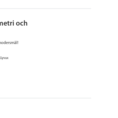
etri och
 modersmål!
Gyvux