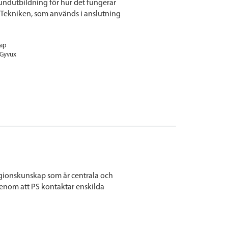
ndutbildning för hur det fungerar
 Tekniken, som används i anslutning
ap
Gyvux
igionskunskap som är centrala och
 genom att PS kontaktar enskilda