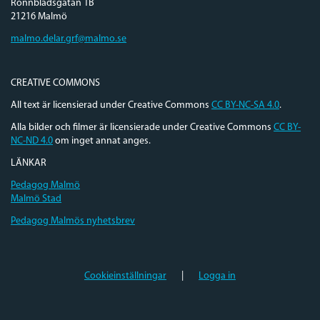
Rönnbladsgatan 1B
21216 Malmö
malmo.delar.grf@malmo.se
CREATIVE COMMONS
All text är licensierad under Creative Commons
CC BY-NC-SA 4.0
.
Alla bilder och filmer är licensierade under Creative Commons
CC BY-
NC-ND 4.0
om inget annat anges.
LÄNKAR
Pedagog Malmö
Malmö Stad
Pedagog Malmös nyhetsbrev
Cookieinställningar
|
Logga in