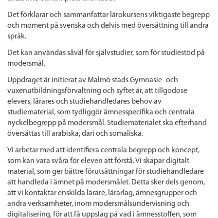
Det förklarar och sammanfattar lärokursens viktigaste begrepp
och moment på svenska och delvis med översättning till andra
språk.
Det kan användas såväl för självstudier, som för studiestöd på
modersmål.
Uppdraget är initierat av Malmö stads Gymnasie- och
vuxenutbildningsförvaltning och syftet är, att tillgodose
elevers, lärares och studiehandledares behov av
studiematerial, som tydliggör ämnesspecifika och centrala
nyckelbegrepp på modersmål. Studiematerialet ska efterhand
översättas till arabiska, dari och somaliska.
Vi arbetar med att identifiera centrala begrepp och koncept,
som kan vara svåra för eleven att förstå. Vi skapar digitalt
material, som ger bättre förutsättningar för studiehandledare
att handleda i ämnet på modersmålet. Detta sker dels genom,
att vi kontaktar enskilda lärare, lärarlag, ämnesgrupper och
andra verksamheter, inom modersmålsundervisning och
digitalisering, för att få uppslag på vad i ämnesstoffen, som