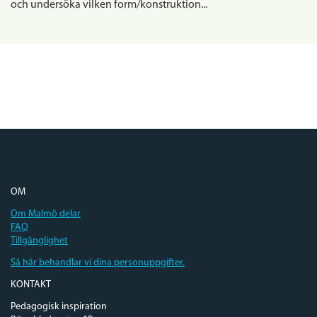
och undersöka vilken form/konstruktion...
OM
Om Malmö delar
FAQ
Tillgänglighet
Så här behandlar vi dina personuppgifter.
KONTAKT
Pedagogisk inspiration