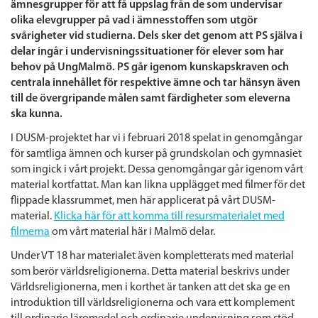
ämnesgrupper för att få uppslag från de som undervisar
olika elevgrupper på vad i ämnesstoffen som utgör
svårigheter vid studierna. Dels sker det genom att PS själva i
delar ingår i undervisningssituationer för elever som har
behov på UngMalmö. PS går igenom kunskapskraven och
centrala innehållet för respektive ämne och tar hänsyn även
till de övergripande målen samt färdigheter som eleverna
ska kunna.
I DUSM-projektet har vi i februari 2018 spelat in genomgångar
för samtliga ämnen och kurser på grundskolan och gymnasiet
som ingick i vårt projekt. Dessa genomgångar går igenom vårt
material kortfattat. Man kan likna upplägget med filmer för det
flippade klassrummet, men här applicerat på vårt DUSM-
material.
Klicka här för att komma till resursmaterialet med
filmerna
om vårt material här i Malmö delar.
Under VT 18 har materialet även kompletterats med material
som berör världsreligionerna. Detta material beskrivs under
Världsreligionerna, men i korthet är tanken att det ska ge en
introduktion till världsreligionerna och vara ett komplement