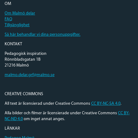
OM
Om Malmö delar
FAQ
Tillgänglighet
Så här behandlar vi dina personuppgifter.
KONTAKT
Pedagogisk inspiration
Rönnbladsgatan 1B
21216 Malmö
malmo.delar.grf@malmo.se
CREATIVE COMMONS
All text är licensierad under Creative Commons
CC BY-NC-SA 4.0
.
Alla bilder och filmer är licensierade under Creative Commons
CC BY-
NC-ND 4.0
om inget annat anges.
LÄNKAR