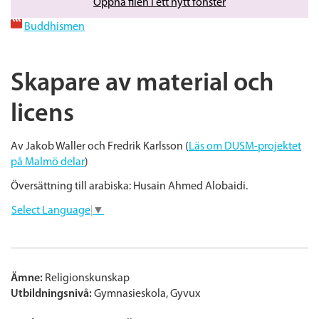
Öppna filen i ett nytt fönster
Buddhismen
Skapare av material och
licens
Av Jakob Waller och Fredrik Karlsson (
Läs om DUSM-projektet
på Malmö delar
)
Översättning till arabiska: Husain Ahmed Alobaidi.
Select Language
▼
Ämne:
Religionskunskap
Utbildningsnivå:
Gymnasieskola
Gyvux