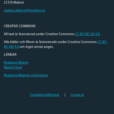
21216 Malmö
malmo.delar.grf@malmo.se
CREATIVE COMMONS
All text är licensierad under Creative Commons
CC BY-NC-SA 4.0
.
Alla bilder och filmer är licensierade under Creative Commons
CC BY-
NC-ND 4.0
om inget annat anges.
LÄNKAR
Pedagog Malmö
Malmö Stad
Pedagog Malmös nyhetsbrev
Cookieinställningar
|
Logga in