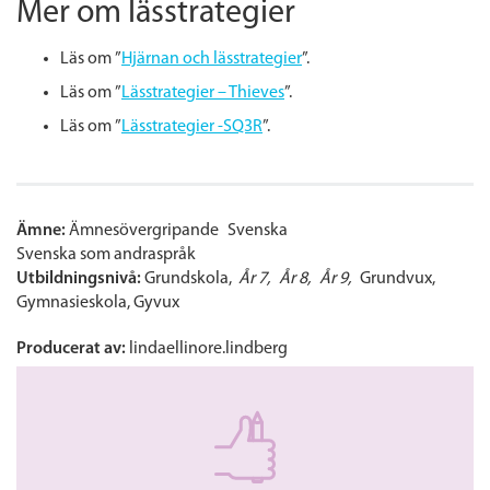
Mer om lässtrategier
Läs om ”
Hjärnan och lässtrategier
”.
Läs om ”
Lässtrategier – Thieves
”.
Läs om ”
Lässtrategier -SQ3R
”.
Ämne:
Ämnesövergripande
Svenska
Svenska som andraspråk
Utbildningsnivå:
Grundskola
År 7
År 8
År 9
Grundvux
Gymnasieskola
Gyvux
Producerat av:
lindaellinore.lindberg