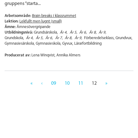
gruppens “starta...
Arbetsområde:
Brain breaks i klassrummet
Lektion:
Lekfullt men lugnt (small)
Ämne:
Ämnesövergripande
Utbildningsnivå:
Grundsärskola
År 4
År 5
År 6
År 8
År 9
Grundskola
År 4
År 5
År 6
År 7
År 8
År 9
Förberedelseklass
Grundvux
Gymnasiesärskola
Gymnasieskola
Gyvux
Lärarfortbildning
Producerat av:
Lena Winqvist, Annika Almers
«
‹
09
10
11
12
»