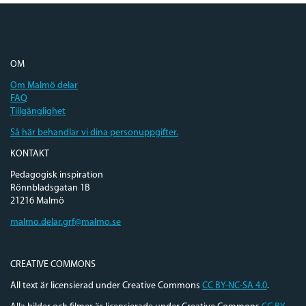
OM
Om Malmö delar
FAQ
Tillgänglighet
Så här behandlar vi dina personuppgifter.
KONTAKT
Pedagogisk inspiration
Rönnbladsgatan 1B
21216 Malmö
malmo.delar.grf@malmo.se
CREATIVE COMMONS
All text är licensierad under Creative Commons
CC BY-NC-SA 4.0
.