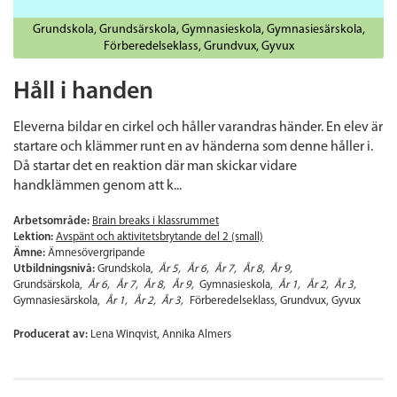
Grundskola
Grundsärskola
Gymnasieskola
Gymnasiesärskola
Förberedelseklass
Grundvux
Gyvux
Håll i handen
Eleverna bildar en cirkel och håller varandras händer. En elev är
startare och klämmer runt en av händerna som denne håller i.
Då startar det en reaktion där man skickar vidare
handklämmen genom att k...
Arbetsområde:
Brain breaks i klassrummet
Lektion:
Avspänt och aktivitetsbrytande del 2 (small)
Ämne:
Ämnesövergripande
Utbildningsnivå:
Grundskola
År 5
År 6
År 7
År 8
År 9
Grundsärskola
År 6
År 7
År 8
År 9
Gymnasieskola
År 1
År 2
År 3
Gymnasiesärskola
År 1
År 2
År 3
Förberedelseklass
Grundvux
Gyvux
Producerat av:
Lena Winqvist, Annika Almers