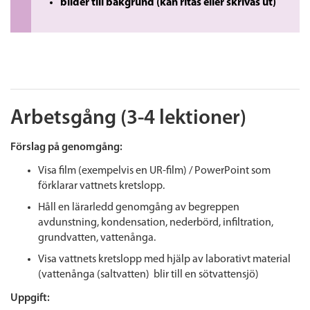
bilder till bakgrund (kan ritas eller skrivas ut)
Arbetsgång (3-4 lektioner)
Förslag på genomgång:
Visa film (exempelvis en UR-film) / PowerPoint som
förklarar vattnets kretslopp.
Håll en lärarledd genomgång av begreppen
avdunstning, kondensation, nederbörd, infiltration,
grundvatten, vattenånga.
Visa vattnets kretslopp med hjälp av laborativt material
(vattenånga (saltvatten) blir till en sötvattensjö)
Uppgift: