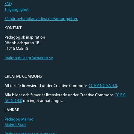
FAQ
Tillgänglighet
Så här behandlar vi dina personuppgifter.
KONTAKT
Pedagogisk inspiration
Rönnbladsgatan 1B
21216 Malmö
malmo.delar.grf@malmo.se
CREATIVE COMMONS
All text är licensierad under Creative Commons
CC BY-NC-SA 4.0
.
Alla bilder och filmer är licensierade under Creative Commons
CC BY-
NC-ND 4.0
om inget annat anges.
LÄNKAR
Pedagog Malmö
Malmö Stad