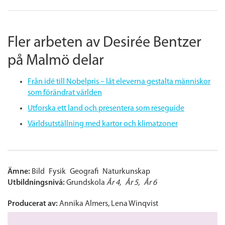
Fler arbeten av Desirée Bentzer
på Malmö delar
Från idé till Nobelpris – låt eleverna gestalta människor
som förändrat världen
Utforska ett land och presentera som reseguide
Världsutställning med kartor och klimatzoner
Ämne:
Bild
Fysik
Geografi
Naturkunskap
Utbildningsnivå:
Grundskola
År 4
År 5
År 6
Producerat av:
Annika Almers, Lena Winqvist