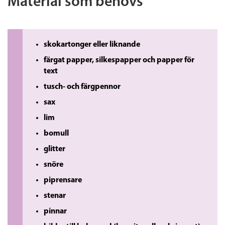
Material som behövs
skokartonger eller liknande
färgat papper, silkespapper och
papper för
text
tusch- och färgpennor
sax
lim
bomull
glitter
snöre
piprensare
stenar
pinnar