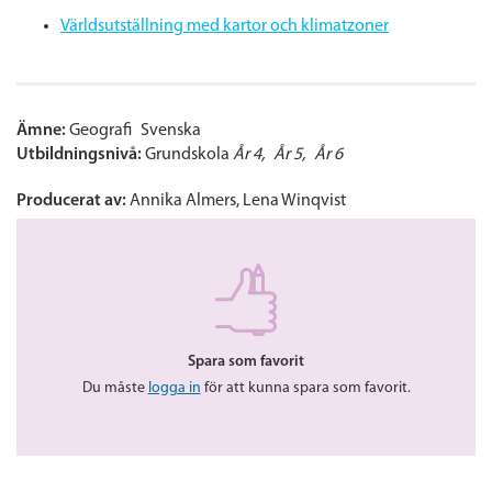
Världsutställning med kartor och klimatzoner
Ämne:
Geografi
Svenska
Utbildningsnivå:
Grundskola
År 4
År 5
År 6
Producerat av:
Annika Almers, Lena Winqvist
Spara som favorit
Du måste
logga in
för att kunna spara som favorit.