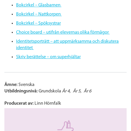
Bokcirkel – Glasbarnen
Bokcirkel – Nattkorpen
Bokcirkel – Spöksystrar
Choice board – utifrån elevernas olika förmågor
Identitetsporträtt – att uppmärksamma och diskutera
identitet
Skriv berättelse – om superhjältar
Ämne:
Svenska
Utbildningsnivå:
Grundskola
År 4
År 5
År 6
Producerat av:
Linn Hörnfalk