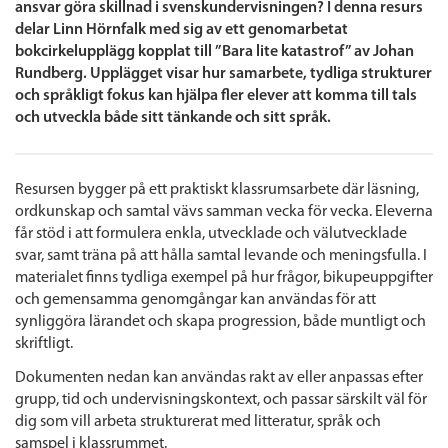
ansvar göra skillnad i svenskundervisningen? I denna resurs
delar Linn Hörnfalk med sig av ett genomarbetat
bokcirkelupplägg kopplat till ”Bara lite katastrof” av Johan
Rundberg. Upplägget visar hur samarbete, tydliga strukturer
och språkligt fokus kan hjälpa fler elever att komma till tals
och utveckla både sitt tänkande och sitt språk.
Resursen bygger på ett praktiskt klassrumsarbete där läsning,
ordkunskap och samtal vävs samman vecka för vecka. Eleverna
får stöd i att formulera enkla, utvecklade och välutvecklade
svar, samt träna på att hålla samtal levande och meningsfulla. I
materialet finns tydliga exempel på hur frågor, bikupeuppgifter
och gemensamma genomgångar kan användas för att
synliggöra lärandet och skapa progression, både muntligt och
skriftligt.
Dokumenten nedan kan användas rakt av eller anpassas efter
grupp, tid och undervisningskontext, och passar särskilt väl för
dig som vill arbeta strukturerat med litteratur, språk och
samspel i klassrummet.