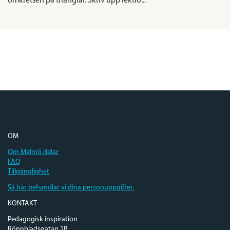
omkretsen på trianglar. Skriv upp lektio...
OM
Om Malmö delar
FAQ
Tillgänglighet
Så här behandlar vi dina personuppgifter.
KONTAKT
Pedagogisk inspiration
Rönnbladsgatan 1B