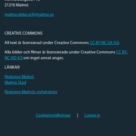
21216 Malmö
malmo.delar.grf@malmo.se
CREATIVE COMMONS
All text är licensierad under Creative Commons
CC BY-NC-SA 4.0
.
Alla bilder och filmer är licensierade under Creative Commons
CC BY-
NC-ND 4.0
om inget annat anges.
LÄNKAR
Pedagog Malmö
Malmö Stad
Pedagog Malmös nyhetsbrev
Cookieinställningar
|
Logga in