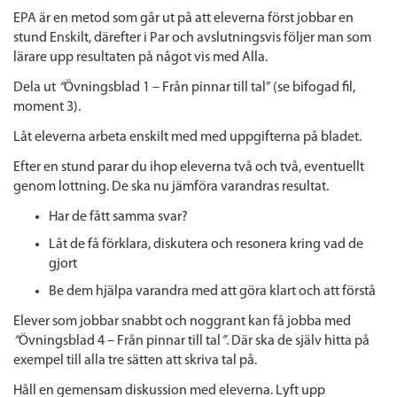
EPA är en metod som går ut på att eleverna först jobbar en
stund Enskilt, därefter i Par och avslutningsvis följer man som
lärare upp resultaten på något vis med Alla.
Dela ut
“
Övningsblad 1 – Från pinnar till tal”
(se bifogad fil,
moment 3).
Låt eleverna arbeta enskilt med med uppgifterna på bladet.
Efter en stund parar du ihop eleverna två och två, eventuellt
genom lottning. De ska nu jämföra varandras resultat.
Har de fått samma svar?
Låt de få förklara, diskutera och resonera kring vad de
gjort
Be dem hjälpa varandra med att göra klart och att förstå
Elever som jobbar snabbt och noggrant kan få jobba med
“
Övningsblad 4 – Från pinnar till tal
”
. Där ska de själv hitta på
exempel till alla tre sätten att skriva tal på.
Håll en gemensam diskussion med eleverna. Lyft upp