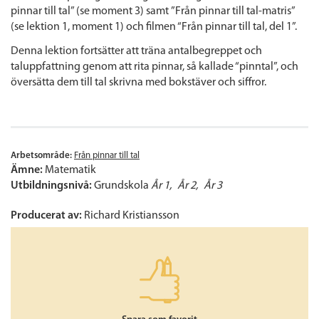
pinnar till tal” (se moment 3) samt ”Från pinnar till tal-matris”
(se lektion 1, moment 1) och filmen “Från pinnar till tal, del 1”.
Denna lektion fortsätter att träna antalbegreppet och
taluppfattning genom att rita pinnar, så kallade “pinntal”, och
översätta dem till tal skrivna med bokstäver och siffror.
Arbetsområde:
Från pinnar till tal
Ämne:
Matematik
Utbildningsnivå:
Grundskola
År 1
År 2
År 3
Producerat av:
Richard Kristiansson