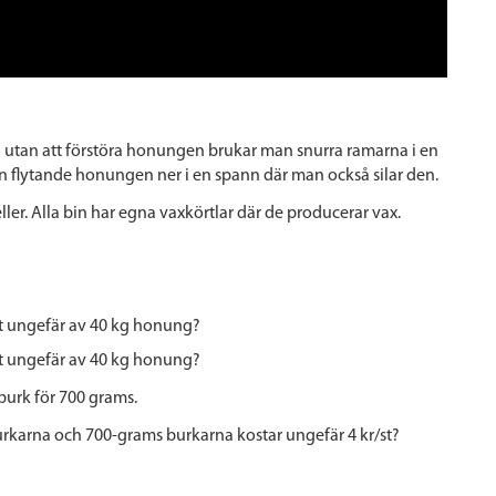
utan att förstöra honungen brukar man snurra ramarna i en
n flytande honungen ner i en spann där man också silar den.
ler. Alla bin har egna vaxkörtlar där de producerar vax.
t ungefär av 40 kg honung?
t ungefär av 40 kg honung?
/burk för 700 grams.
urkarna och 700-grams burkarna kostar ungefär 4 kr/st?