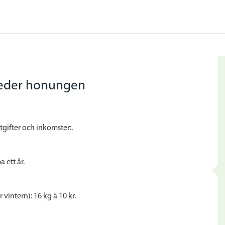
reder honungen
gifter och inkomster:.
 ett år.
 vintern): 16 kg à 10 kr.