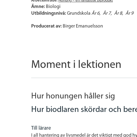
Arbetsområde:
Honung – en fantastisk biprodukt
Ämne:
Biologi
Utbildningsnivå:
Grundskola
År 6
År 7
År 8
År 9
Producerat av:
Birger Emanuelsson
Moment i lektionen
Hur honungen håller sig
Hur biodlaren skördar och be
Till lärare
I all hantering av livsmedel är det viktigt med god 