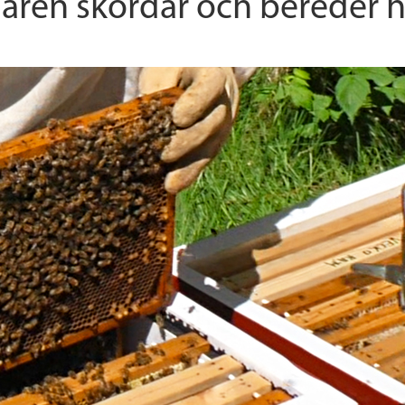
laren skördar och bereder