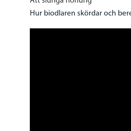
Att slunga honung
Hur biodlaren skördar och be