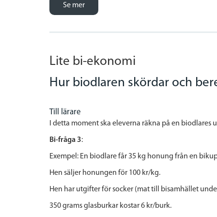
Se mer
Lite bi-ekonomi
Hur biodlaren skördar och be
Till lärare
I detta moment ska eleverna räkna på en biodlares ut
Bi-fråga 3
:
Exempel: En biodlare får 35 kg honung från en bikupa
Hen säljer honungen för 100 kr/kg.
Hen har utgifter för socker (mat till bisamhället under
350 grams glasburkar kostar 6 kr/burk.