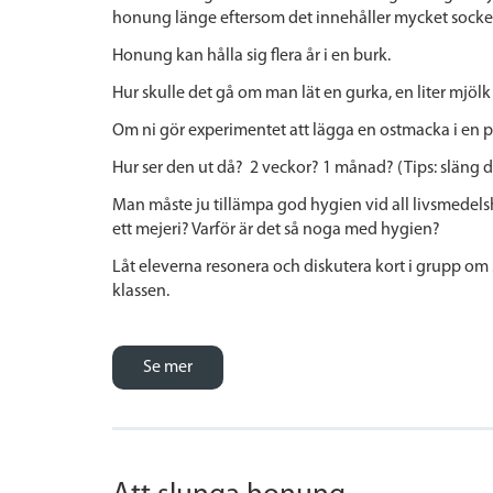
honung länge eftersom det innehåller mycket socker.
Honung kan hålla sig flera år i en burk.
Hur skulle det gå om man lät en gurka, en liter mjölk 
Om ni gör experimentet att lägga en ostmacka i en pla
Hur ser den ut då? 2 veckor? 1 månad? (Tips: släng 
Man måste ju tillämpa god hygien vid all livsmedel
ett mejeri? Varför är det så noga med hygien?
Låt eleverna resonera och diskutera kort i grupp om 
klassen.
Se mer