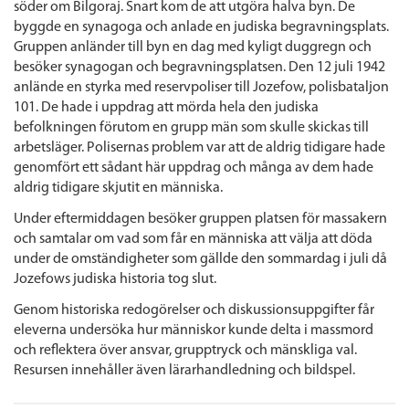
söder om Bilgoraj. Snart kom de att utgöra halva byn. De
byggde en synagoga och anlade en judiska begravningsplats.
Gruppen anländer till byn en dag med kyligt duggregn och
besöker synagogan och begravningsplatsen. Den 12 juli 1942
anlände en styrka med reservpoliser till Jozefow, polisbataljon
101. De hade i uppdrag att mörda hela den judiska
befolkningen förutom en grupp män som skulle skickas till
arbetsläger. Polisernas problem var att de aldrig tidigare hade
genomfört ett sådant här uppdrag och många av dem hade
aldrig tidigare skjutit en människa.
Under eftermiddagen besöker gruppen platsen för massakern
och samtalar om vad som får en människa att välja att döda
under de omständigheter som gällde den sommardag i juli då
Jozefows judiska historia tog slut.
Genom historiska redogörelser och diskussionsuppgifter får
eleverna undersöka hur människor kunde delta i massmord
och reflektera över ansvar, grupptryck och mänskliga val.
Resursen innehåller även lärarhandledning och bildspel.