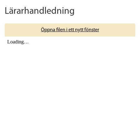
Lärarhandledning
Öppna filen i ett nytt fönster