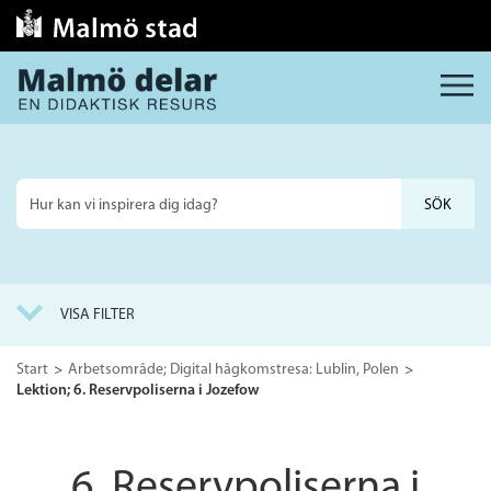
MENY
Sök
på
webbplatsen
VISA FILTER
Start
Arbetsområde; Digital hågkomstresa: Lublin, Polen
Lektion; 6. Reservpoliserna i Jozefow
6. Reservpoliserna i