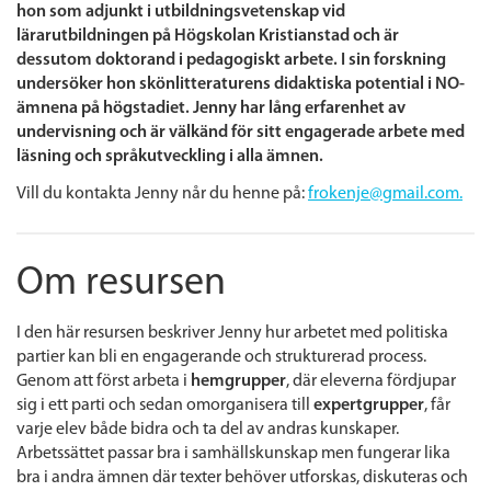
hon som adjunkt i utbildningsvetenskap vid
lärarutbildningen på Högskolan Kristianstad och är
dessutom doktorand i pedagogiskt arbete. I sin forskning
undersöker hon skönlitteraturens didaktiska potential i NO-
ämnena på högstadiet. Jenny har lång erfarenhet av
undervisning och är välkänd för sitt engagerade arbete med
läsning och språkutveckling i alla ämnen.
Vill du kontakta Jenny når du henne på:
frokenje@gmail.com.
Om resursen
I den här resursen beskriver Jenny hur arbetet med politiska
partier kan bli en engagerande och strukturerad process.
Genom att först arbeta i
hemgrupper
, där eleverna fördjupar
sig i ett parti och sedan omorganisera till
expertgrupper
, får
varje elev både bidra och ta del av andras kunskaper.
Arbetssättet passar bra i samhällskunskap men fungerar lika
bra i andra ämnen där texter behöver utforskas, diskuteras och