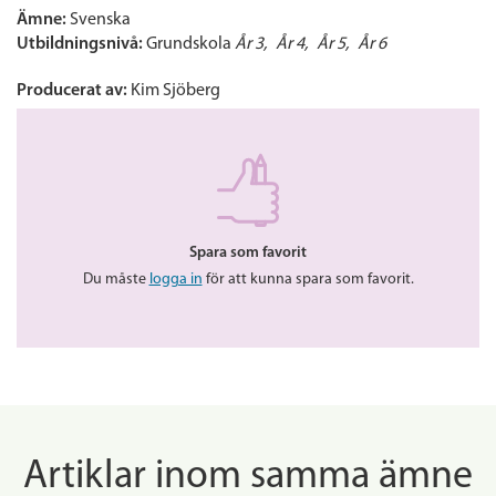
Ämne:
Svenska
Utbildningsnivå:
Grundskola
År 3
År 4
År 5
År 6
Producerat av:
Kim Sjöberg
Spara som favorit
Du måste
logga in
för att kunna spara som favorit.
Artiklar inom samma ämne