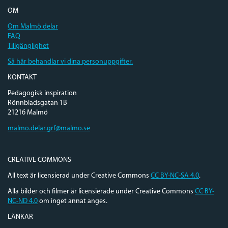
OM
Om Malmö delar
FAQ
Tillgänglighet
Så här behandlar vi dina personuppgifter.
KONTAKT
Pedagogisk inspiration
Rönnbladsgatan 1B
21216 Malmö
malmo.delar.grf@malmo.se
CREATIVE COMMONS
All text är licensierad under Creative Commons
CC BY-NC-SA 4.0
.
Alla bilder och filmer är licensierade under Creative Commons
CC BY-
NC-ND 4.0
om inget annat anges.
LÄNKAR