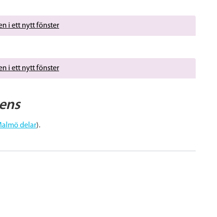
n i ett nytt fönster
n i ett nytt fönster
cens
Malmö delar
).