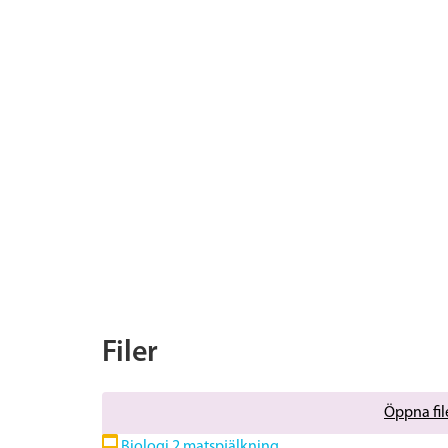
Filer
Öppna file
Biologi 2 matspjälkning