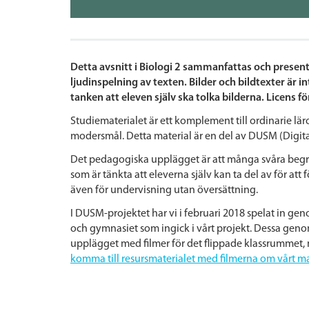
Detta avsnitt i Biologi 2 sammanfattas och presen
ljudinspelning av texten. Bilder och bildtexter är i
tanken att eleven själv ska tolka bilderna. Licens f
Studiematerialet är ett komplement till ordinarie lä
modersmål. Detta material är en del av DUSM (Digit
Det pedagogiska upplägget är att många svåra begrep
som är tänkta att eleverna själv kan ta del av för a
även för undervisning utan översättning.
I DUSM-projektet har vi i februari 2018 spelat in 
och gymnasiet som ingick i vårt projekt. Dessa geno
upplägget med filmer för det flippade klassrummet,
komma till resursmaterialet med filmerna om vårt ma