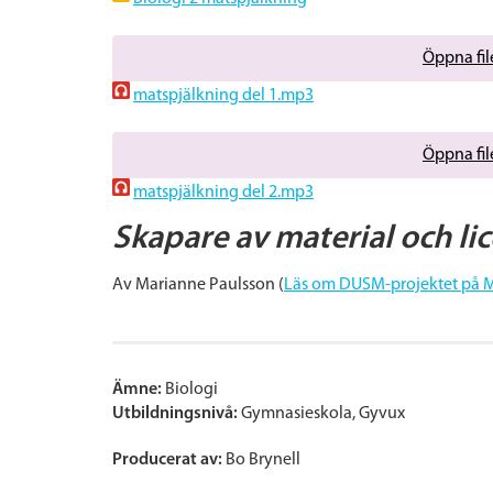
Öppna file
matspjälkning del 1.mp3
Öppna file
matspjälkning del 2.mp3
Skapare av material och li
Av Marianne Paulsson (
Läs om DUSM-projektet på 
Ämne:
Biologi
Utbildningsnivå:
Gymnasieskola
Gyvux
Producerat av:
Bo Brynell