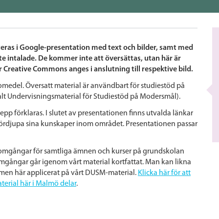
teras i Google-presentation med text och bilder, samt med
nte intalade. De kommer inte att översättas, utan här är
ör Creative Commons anges i anslutning till respektive bild.
romedel. Översatt material är användbart för studiestöd på
alt Undervisningsmaterial för Studiestöd på Modersmål).
p förklaras. I slutet av presentationen finns utvalda länkar
tt fördjupa sina kunskaper inom området. Presentationen passar
genomgångar för samtliga ämnen och kurser på grundskolan
mgångar går igenom vårt material kortfattat. Man kan likna
 men här applicerat på vårt DUSM-material.
Klicka här för att
terial här i Malmö delar
.