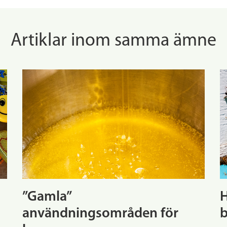
Artiklar inom samma ämne
”Gamla”
H
användningsområden för
b