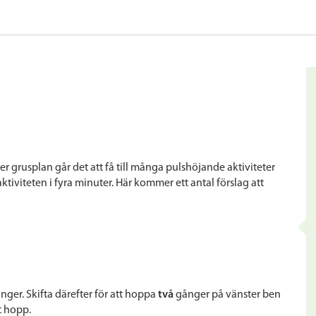
r grusplan går det att få till många pulshöjande aktiviteter
a aktiviteten i fyra minuter. Här kommer ett antal förslag att
ger. Skifta därefter för att hoppa
två
gånger på vänster ben
t hopp.