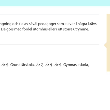
ängning och tid av såväl pedagoger som elever. I några krävs
. De görs med fördel utomhus eller i ett större utrymme.
År 9
Grundsärskola
År 7
År 8
År 9
Gymnasieskola