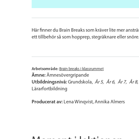
Här finner du Brain Breaks som kräver lite mer anstr
ett tillbehör så som hopprep, stegräknare eller snöre
Arbetsområde:
Brain breaks i klassrummet
Ämne:
Ämnesövergripande
Utbildningsnivå:
Grundskola
År 5
År 6
År 7
År 8
Lärarfortbildning
Producerat av:
Lena Winqvist, Annika Almers