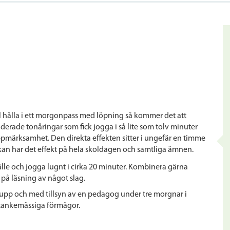
ill hålla i ett morgonpass med löpning så kommer det att
erade tonåringar som fick jogga i så lite som tolv minuter
ppmärksamhet. Den direkta effekten sitter i ungefär en timme
an har det effekt på hela skoldagen och samtliga ämnen.
lle och jogga lugnt i cirka 20 minuter. Kombinera gärna
å läsning av något slag.
upp och med tillsyn av en pedagog under tre morgnar i
 tankemässiga förmågor.