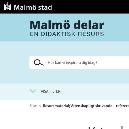
Sök
på
webbplatsen
VISA FILTER
Start
Resursmaterial; Vetenskapligt skrivande – referera