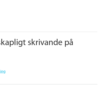
skapligt skrivande på
ning