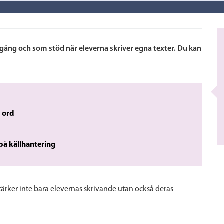
ng och som stöd när eleverna skriver egna texter. Du kan
a ord
å källhantering
stärker inte bara elevernas skrivande utan också deras