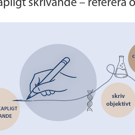
pligt skrivande – referera o