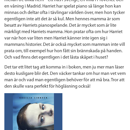
mellan tre olika hem – ett hus i Sverige, en villa i Provence och
en våning i Madrid. Harriet har spelat piano så länge hon kan
minnas och deltar ofta i tävlingar världen över, men hon tycker
egentligen inte att det är så kul. Men hennes mamma är som
besatt av Harriets pianospelande. Det är mycket som är lite
märkligt med Harriets mamma. Hon pratar ofta om hur Harriet
var när hon var liten men Harriet känner inte igen sig i
mammans historier. Det är också mycket som mamman inte vill
prata om, till exempel hur hon fått sin brännskada på handen.
Och vad finns det egentligen i det låsta skåpet i huset?
Det tar ett litet tag att komma in i boken, men ju mer man läser
desto kusligare blir det. Den väcker tankar om hur man vet vem
man är och vad man egentligen behöver för att må bra. Tror att
den skulle vara perfekt för högläsning också!