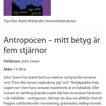
Tips från:
Malin Wiklander, Hermodsdalsskolan
Antropocen – mitt betyg är
fem stjärnor
Författare
: John Green
Ålder
: 13-99 år
John Green har skämt bort oss med en rad lysande romaner
som ”Förr eller senare exploderar jag” och ”Sköldpaddor hela
vägen ner” men hans senaste mästerverk är en faktabok. Eller
snarare en samling lysande essäer där han recenserar fenomen
i vår tidsålder – antropocen. Här kan du läsa om alltifrån Diet Dr
Pepper, världsrekordet i korvätning, gräsmattor, Halleys komet