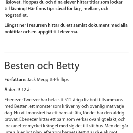
läslovet. Hoppas du och dina elever hittar titlar som lockar
till läsning! Här finns tips såväl för låg-, mellan-, och
högstadiet.
Längst ner i resursen hittar du ett samlat dokument med alla
boktitlar och en uppgift till eleverna.
Besten och Betty
Författare:
Jack Meggitt-Phillips
Ålder:
9-12 år
Ebenezer Tweezer har hela sitt 512-åriga liv bott tillsammans
med Besten, ett monster som kräver ny och ovanlig mat varje
dag. Nu vill monstret ha ett barn att äta, för det har den aldrig
provat. Ebenezer hittar ett barn som verkar ovanligt elakt, och
lockar efter mycket krångel med sig det till sitt hus. Men det går
inte alls enligt plan, eftersom barnet (Betty) är så elak mot