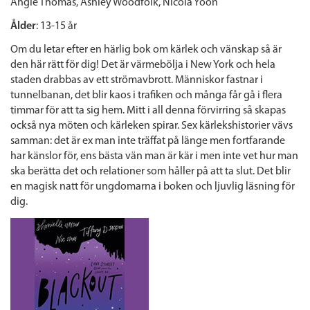
Angie Thomas, Ashley Woodfolk, Nicola Yoon
Ålder
: 13-15 år
Om du letar efter en härlig bok om kärlek och vänskap så är
den här rätt för dig! Det är värmebölja i New York och hela
staden drabbas av ett strömavbrott. Människor fastnar i
tunnelbanan, det blir kaos i trafiken och många får gå i flera
timmar för att ta sig hem. Mitt i all denna förvirring så skapas
också nya möten och kärleken spirar. Sex kärlekshistorier vävs
samman: det är ex man inte träffat på länge men fortfarande
har känslor för, ens bästa vän man är kär i men inte vet hur man
ska berätta det och relationer som håller på att ta slut. Det blir
en magisk natt för ungdomarna i boken och ljuvlig läsning för
dig.