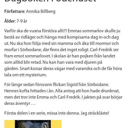
Författare
: Annika Billberg
Ålder
: 7-9 år
Varför ska de vuxna förstöra allt?! Emmas sommarlov skulle ju
bestå av ridläger och hänga med kompisarna dag in och dag
ut. Nu ska hon följa med sin mamma och åka till mormor och
morfar i
Sörbodane, där finns det inget roligt. Carl-Fredrik ser
fram emot sommarlovet. I skolan är han pojken från landet
som alltid blir retad. Nu kan han vara med djuren på
gården.
Snart korsar deras vägar med varandra och de får höra
tala om ett mysterium.
För länge sedan försvann flickan Sigrid från Sörbodane.
Hennes kofta hittades i ån. Alla antog att hon hade drunknat,
men det tror inte Emma och Carl-Fredrik. I jakten på svar börjar
deras äventyr …
Första delen i en serie, missa inte denna. Jag sträckläste!