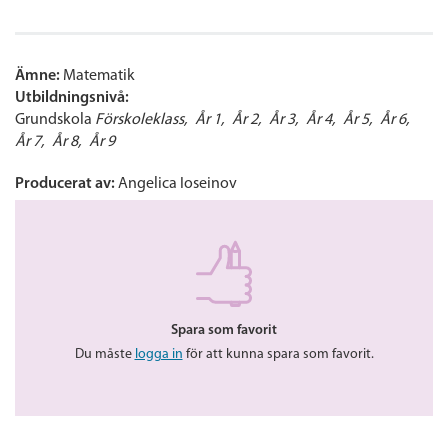
Ämne:
Matematik
Utbildningsnivå:
Grundskola
Förskoleklass
År 1
År 2
År 3
År 4
År 5
År 6
År 7
År 8
År 9
Producerat av:
Angelica Ioseinov
Spara som favorit
Du måste
logga in
för att kunna spara som favorit.