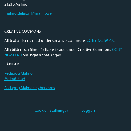
21216 Malmö
malmo.delar.grf@malmo.se
CREATIVE COMMONS
All text är licensierad under Creative Commons
CC BY-NC-SA 4.0
.
Alla bilder och filmer är licensierade under Creative Commons
CC BY-
NC-ND 4.0
om inget annat anges.
LÄNKAR
Pedagog Malmö
Malmö Stad
Pedagog Malmös nyhetsbrev
Cookieinställningar
|
Logga in