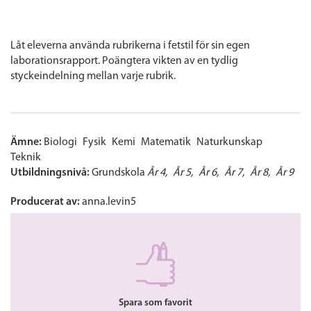
Låt eleverna använda rubrikerna i fetstil för sin egen
laborationsrapport. Poängtera vikten av en tydlig
styckeindelning mellan varje rubrik.
Ämne:
Biologi
Fysik
Kemi
Matematik
Naturkunskap
Teknik
Utbildningsnivå:
Grundskola
År 4
År 5
År 6
År 7
År 8
År 9
Producerat av:
anna.levin5
Spara som favorit