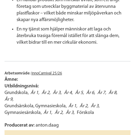
En hållbar produkt som minskar avfall, som ett ungt
företag som utvecklar byggmaterial av återvunna
plastflaskor – vilket både minskar miljöpåverkan och
skapar nya affärsmöjligheter.
En ny tjänst som hjälper människor att laga och
återbruka trasiga föremål istället för att slänga dem,
vilket bidrar till en mer cirkulär ekonomi.
Arbetsområde:
InnoCarnival 25/26
Ämne:
Utbildningsnivå:
Grundskola
År 1
År 2
År 3
År 4
År 5
År 6
År 7
År 8
År 9
Grundsärskola
Gymnasieskola
År 1
År 2
År 3
Gymnasiesärskola
År 1
År 2
År 3
Förskola
Producerat av:
anton.daag