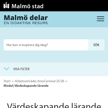
MENY
Sök
på
webbplatsen
VISA FILTER
Start
Arbetsområde; InnoCarnival 25/26
Modul; Värdeskapande lärande
Värdeskapande lärande