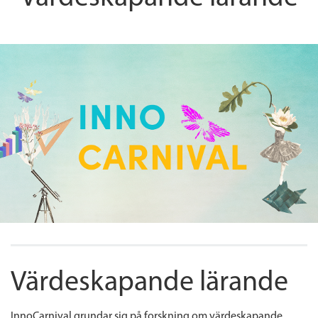
Värdeskapande lärande
InnoCarnival grundar sig på forskning om värdeskapande