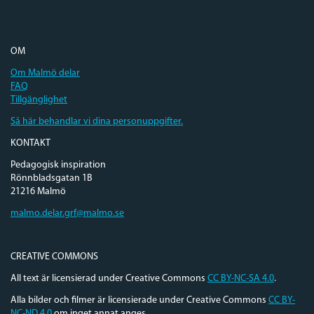
OM
Om Malmö delar
FAQ
Tillgänglighet
Så här behandlar vi dina personuppgifter.
KONTAKT
Pedagogisk inspiration
Rönnbladsgatan 1B
21216 Malmö
malmo.delar.grf@malmo.se
CREATIVE COMMONS
All text är licensierad under Creative Commons
CC BY-NC-SA 4.0
.
Alla bilder och filmer är licensierade under Creative Commons
CC BY-
NC-ND 4.0
om inget annat anges.