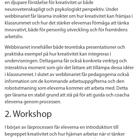
en djupare förståelse för kreativitet ur både
neurovetenskapligt och psykologiskt perspektiv. Under
webbinariet får lärarna insikter om hur kreativitet kan främjas i
klassrummet och hur det stärker elevernas förmåga att tänka
innovativt, både för personlig utveckling och för framtidens
arbetsliv.
Webbinariet innehåller både teoretiska presentationer och
praktiska exempel på hur kreativitet kan integreras i
undervisningen. Deltagarna får också konkreta verktyg och
interaktiva moment som gör det lättare att tillämpa dessa idéer
i klassrummet. I slutet av webbinariet får pedagogerna också
information om de kommande arbetsuppgifterna och den
robotutmaning som eleverna kommer att arbeta med. Detta
ger lärarna en stabil grund att stå på för att guida och coacha
eleverna genom processen.
2. Workshop
I början av lärprocessen får eleverna en introduktion till
begreppet kreativitet och hur hjärnan arbetar när vi tänker