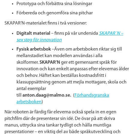
Prototypa och förbättra sina lösningar
Förbereda och genomföra sina pitchar
SKAPAR’N-materialet finns i två versioner:
Digitalt material
– finns på vår undersida
SKAPAR´N –
sex steg för innovation
Fysisk arbetsbok
–Även om arbetsboken riktar sig till
mellanstadiet kan modellen användas i alla
skolformer.
SKAPAR’N
ger ett gemensamt språk för
innovation och kan enkelt anpassas efter elevernas ålder
och behov. Häftet kan beställas kostnadsfritt i
klassuppsättning genom att mejla mottagare, skola och
antal exemplar
till
anton.daag@malmo.se.
(
Förhandsgranska
arbetsboken
)
När roboten är färdig får eleverna också spela in en egen
pitchfilm där de presenterar sin idé. De övar på att skriva
manus, uttrycka sina tankar tydligt och hålla muntliga
presentationer – en viktig del av både språkutveckling och