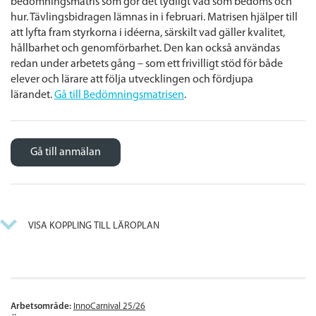
bedömningsmatris som gör det tydligt vad som bedöms och
hur. Tävlingsbidragen lämnas in i februari. Matrisen hjälper till
att lyfta fram styrkorna i idéerna, särskilt vad gäller kvalitet,
hållbarhet och genomförbarhet. Den kan också användas
redan under arbetets gång – som ett frivilligt stöd för både
elever och lärare att följa utvecklingen och fördjupa
lärandet.
Gå till Bedömningsmatrisen
.
Gå till anmälan
VISA KOPPLING TILL LÄROPLAN
Arbetsområde:
InnoCarnival 25/26