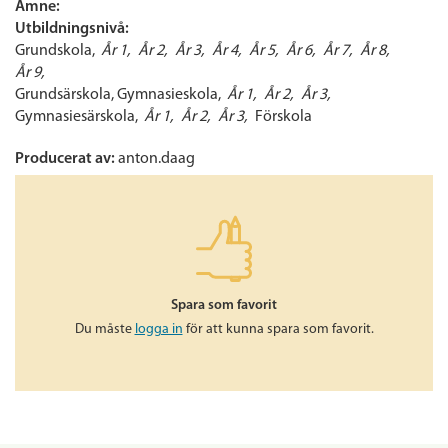
Ämne:
Utbildningsnivå:
Grundskola
År 1
År 2
År 3
År 4
År 5
År 6
År 7
År 8
År 9
Grundsärskola
Gymnasieskola
År 1
År 2
År 3
Gymnasiesärskola
År 1
År 2
År 3
Förskola
Producerat av:
anton.daag
Spara som favorit
Du måste
logga in
för att kunna spara som favorit.