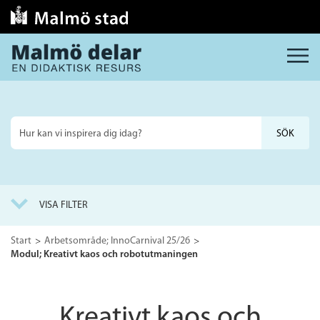
MENY
Sök
på
webbplatsen
VISA FILTER
Start
Arbetsområde; InnoCarnival 25/26
Modul; Kreativt kaos och robotutmaningen
Kreativt kaos och