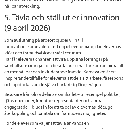
sätt får reflektera över vad de lärt sig om kreativitet, teknik och
hållbar utveckling.
5. Tävla och ställ ut er innovation
(9 april 2026)
Som avslutning på arbetet bjuder vi in till
Innovationskarnevalen – ett öppet evenemang där elevernas
idéer och framtidsvisioner står i centrum.
Här får eleverna chansen att visa upp sina lösningar på
samhällsutmaningar och berätta hur deras tankar kan bidra till
en mer hållbar och inkluderande framtid. Karnevalen är ett
inspirerande tillfälle för eleverna att dela sitt arbete, få respons
och upptäcka vad de själva har lärt sig längs vägen.
Besökare från olika delar av samhället – till exempel politiker,
tjänstepersoner, föreningsrepresentanter och andra
engagerade – bjuds in för att ta del av elevernas idéer, ge
återkoppling och samtala om framtidens möjligheter.
För de elever som väljer att tävla används en