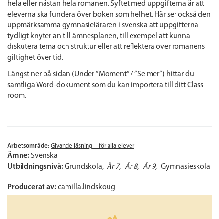
hela eller nästan hela romanen. Syftet med uppgifterna är att
eleverna ska fundera över boken som helhet. Här ser också den
uppmärksamma gymnasieläraren i svenska att uppgifterna
tydligt knyter an till ämnesplanen, till exempel att kunna
diskutera tema och struktur eller att reflektera över romanens
giltighet över tid.
Längst ner på sidan (Under ”Moment” / ”Se mer”) hittar du
samtliga Word-dokument som du kan importera till ditt Class
room.
Arbetsområde:
Givande läsning – för alla elever
Ämne:
Svenska
Utbildningsnivå:
Grundskola
År 7
År 8
År 9
Gymnasieskola
Producerat av:
camilla.lindskoug