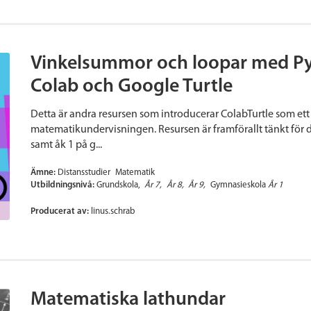
Vinkelsummor och loopar med Py
Colab och Google Turtle
Detta är andra resursen som introducerar ColabTurtle som ett 
matematikundervisningen. Resursen är framförallt tänkt för 
samt åk 1 på g...
Ämne:
Distansstudier
Matematik
Utbildningsnivå:
Grundskola
År 7
År 8
År 9
Gymnasieskola
År 1
Producerat av:
linus.schrab
Matematiska lathundar