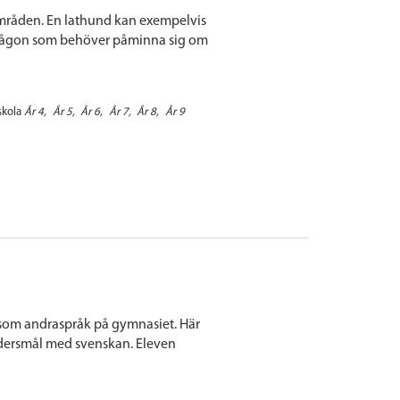
områden. En lathund kan exempelvis
någon som behöver påminna sig om
kola
År 4
År 5
År 6
År 7
År 8
År 9
a som andraspråk på gymnasiet. Här
modersmål med svenskan. Eleven