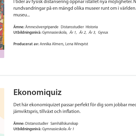
I tider av fysisk distansering öppnar istället nya möjligheter. 
rundvandringar på en mängd olika museer runt om i världen. Här
museu...
Ämne:
Ämnesövergripande
Distansstudier
Historia
Utbildningsnivå:
Gymnasieskola
År 1
År 2
År 3
Gyvux
Producerat av:
Annika Almers, Lena Winqvist
Ekonomiquiz
Det här ekonomiquizet passar perfekt för dig som jobbar me
jämviktspris, tillväxt och inflation.
Ämne:
Distansstudier
Samhällskunskap
Utbildningsnivå:
Gymnasieskola
År 1