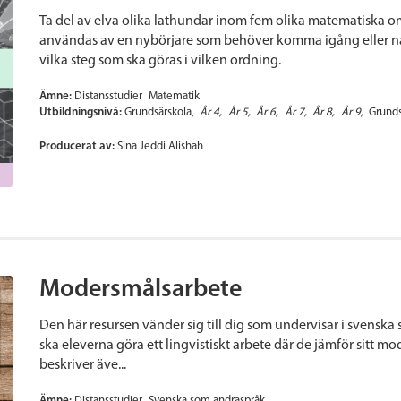
Ta del av elva olika lathundar inom fem olika matematiska 
användas av en nybörjare som behöver komma igång eller 
vilka steg som ska göras i vilken ordning.
Ämne:
Distansstudier
Matematik
Utbildningsnivå:
Grundsärskola
År 4
År 5
År 6
År 7
År 8
År 9
Grunds
Producerat av:
Sina Jeddi Alishah
Modersmålsarbete
Den här resursen vänder sig till dig som undervisar i svensk
ska eleverna göra ett lingvistiskt arbete där de jämför sitt 
beskriver äve...
Ämne:
Distansstudier
Svenska som andraspråk