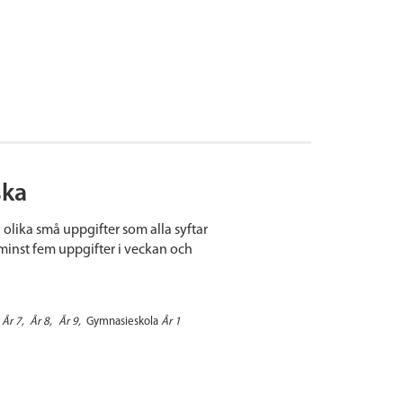
ska
olika små uppgifter som alla syftar
 minst fem uppgifter i veckan och
År 7
År 8
År 9
Gymnasieskola
År 1