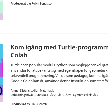
Producerat av:
Robin Bengtsson
Kom igång med Turtle-programme
Colab
Turtle är en populär modul i Python som möjliggör enkel gr
användas för att bekanta sig med egenskaper för geometriska 
sekventiell programmering. Vill du som pedagog komma igå
Google Colab kan du använda denna instruktion som start för
Ämne:
Distansstudier
Matematik
Utbildningsnivå:
Grundskola
År 7
År 8
År 9
Gymnasieskola
År 1
Producerat av:
linus.schrab