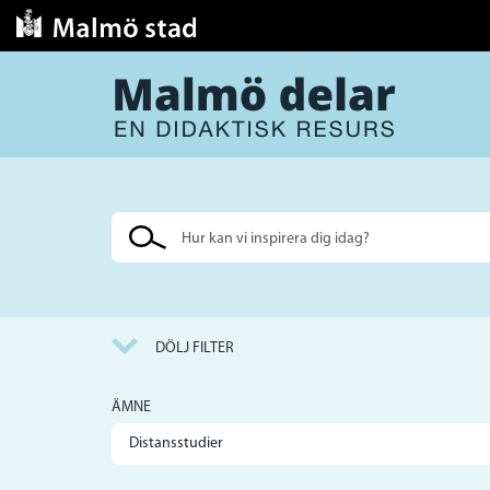
Sök
på
webbplatsen
DÖLJ FILTER
ÄMNE