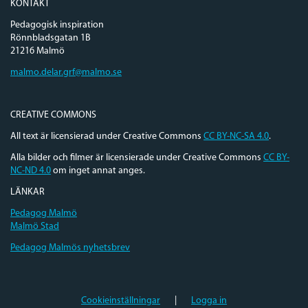
KONTAKT
Pedagogisk inspiration
Rönnbladsgatan 1B
21216 Malmö
malmo.delar.grf@malmo.se
CREATIVE COMMONS
All text är licensierad under Creative Commons
CC BY-NC-SA 4.0
.
Alla bilder och filmer är licensierade under Creative Commons
CC BY-
NC-ND 4.0
om inget annat anges.
LÄNKAR
Pedagog Malmö
Malmö Stad
Pedagog Malmös nyhetsbrev
Cookieinställningar
|
Logga in