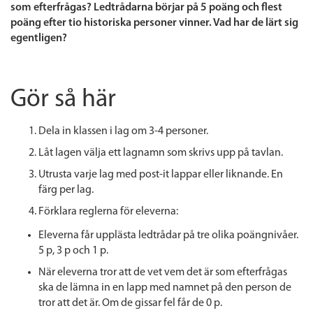
som efterfrågas? Ledtrådarna börjar på 5 poäng och flest
poäng efter tio historiska personer vinner. Vad har de lärt sig
egentligen?
Gör så här
Dela in klassen i lag om 3-4 personer.
Låt lagen välja ett lagnamn som skrivs upp på tavlan.
Utrusta varje lag med post-it lappar eller liknande. En
färg per lag.
Förklara reglerna för eleverna:
Eleverna får upplästa ledtrådar på tre olika poängnivåer.
5 p, 3 p och 1 p.
När eleverna tror att de vet vem det är som efterfrågas
ska de lämna in en lapp med namnet på den person de
tror att det är. Om de gissar fel får de 0 p.