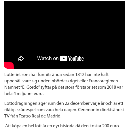
Lotteriet som har funnits ända sedan 1812 har inte haft
uppehåll vare sig under inbördeskriget eller Francoregimen.
Namnet “El Gordo” syftar på det stora förstapriset som 2018 var
hela 4 miljoner euro.
Lottodragningen äger rum den 22 december varje år och är ett
riktigt skådespel som vara hela dagen. Ceremonin direktsänds i
TV från Teatro Real de Madrid.
Att köpa en hel lott är en dyr historia då den kostar 200 euro.