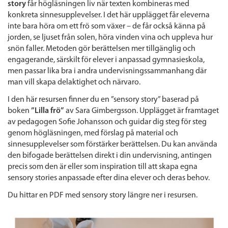
story
får högläsningen liv när texten kombineras med
konkreta sinnesupplevelser. I det här upplägget får eleverna
inte bara höra om ett frö som växer – de får också känna på
jorden, se ljuset från solen, höra vinden vina och uppleva hur
snön faller. Metoden gör berättelsen mer tillgänglig och
engagerande, särskilt för elever i anpassad gymnasieskola,
men passar lika bra i andra undervisningssammanhang där
man vill skapa delaktighet och närvaro.
I den här resursen finner du en ”sensory story” baserad på
boken
”Lilla frö”
av Sara Gimbergsson. Upplägget är framtaget
av pedagogen Sofie Johansson och guidar dig steg för steg
genom högläsningen, med förslag på material och
sinnesupplevelser som förstärker berättelsen. Du kan använda
den bifogade berättelsen direkt i din undervisning, antingen
precis som den är eller som inspiration till att skapa egna
sensory stories anpassade efter dina elever och deras behov.
Du hittar en PDF med sensory story längre ner i resursen.