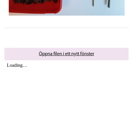
Öppna filen i ett nytt fönster