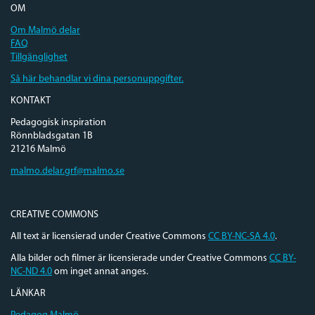
OM
Om Malmö delar
FAQ
Tillgänglighet
Så här behandlar vi dina personuppgifter.
KONTAKT
Pedagogisk inspiration
Rönnbladsgatan 1B
21216 Malmö
malmo.delar.grf@malmo.se
CREATIVE COMMONS
All text är licensierad under Creative Commons
CC BY-NC-SA 4.0
.
Alla bilder och filmer är licensierade under Creative Commons
CC BY-
NC-ND 4.0
om inget annat anges.
LÄNKAR