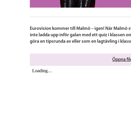
Eurovision kommer till Malmö – igen! När Malmö st
inte ladda upp inför galan med ett quiz i klassen o
göra en tipsrunda av eller som en lagtävling i klas
Öppna file