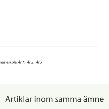
asieskola
År 1
År 2
År 3
Artiklar inom samma ämne