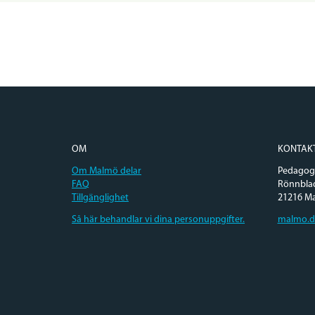
OM
KONTAK
Om Malmö delar
Pedagogi
FAQ
Rönnbla
Tillgänglighet
21216 M
Så här behandlar vi dina personuppgifter.
malmo.d