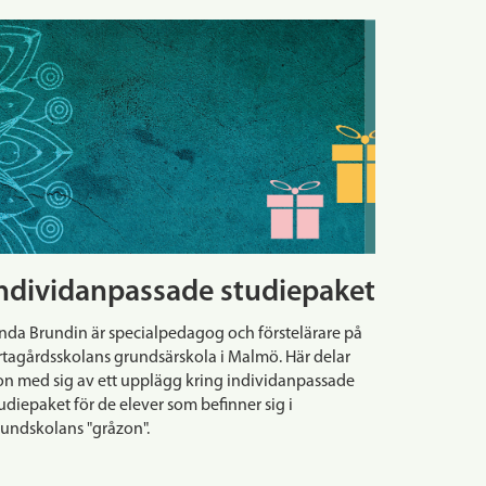
ndividanpassade studiepaket
nda Brundin är specialpedagog och förstelärare på
tagårdsskolans grundsärskola i Malmö. Här delar
n med sig av ett upplägg kring individanpassade
udiepaket för de elever som befinner sig i
undskolans "gråzon".