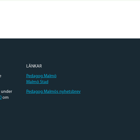
LÄNKAR
e
Pedagog Malmö
Malmö Stad
e under
Pedagog Malmös nyhetsbrev
0
om