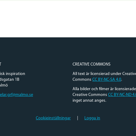
T
CREATIVE COMMONS
sk inspiration
All text är licensierad under Creativ
dsgatan 1B
Commons
CC BY-NC-SA 4.0
.
almö
Alla bilder och filmer är licensierad
elar.grf@malmo.se
Creative Commons
CC BY-NC-ND 4.
inget annat anges.
Cookieinställningar
|
Logga in