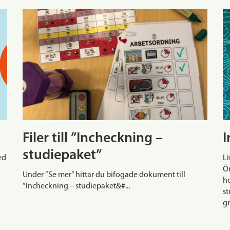
Filer till ”Incheckning –
I
studiepaket”
ed
Li
Ör
Under ”Se mer” hittar du bifogade dokument till
ho
”Incheckning – studiepaket&#...
st
gr