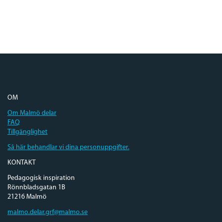
OM
Om Malmö delar
FAQ
Tillgänglighet
Så här behandlar vi dina personuppgifter.
KONTAKT
Pedagogisk inspiration
Rönnbladsgatan 1B
21216 Malmö
malmo.delar.grf@malmo.se