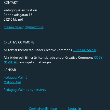
KONTAKT
Pedagogisk inspiration
Rönnbladsgatan 1B
21216 Malmö
malmo.delar.grf@malmo.se
CREATIVE COMMONS
All text är licensierad under Creative Commons
CC BY-NC-SA 4.0
.
Alla bilder och filmer är licensierade under Creative Commons
CC BY-
NC-ND 4.0
om inget annat anges.
LÄNKAR
Pedagog Malmö
Malmö Stad
Pedagog Malmös nyhetsbrev
Cookieinställningar
|
Logga in