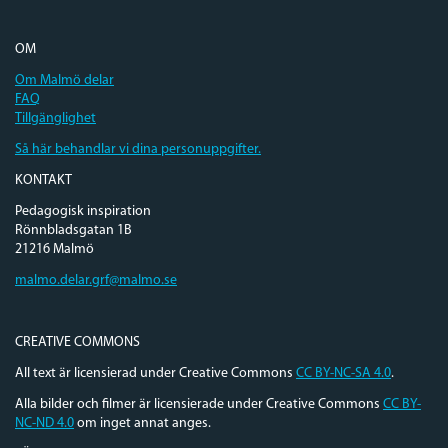
OM
Om Malmö delar
FAQ
Tillgänglighet
Så här behandlar vi dina personuppgifter.
KONTAKT
Pedagogisk inspiration
Rönnbladsgatan 1B
21216 Malmö
malmo.delar.grf@malmo.se
CREATIVE COMMONS
All text är licensierad under Creative Commons
CC BY-NC-SA 4.0
.
Alla bilder och filmer är licensierade under Creative Commons
CC BY-
NC-ND 4.0
om inget annat anges.