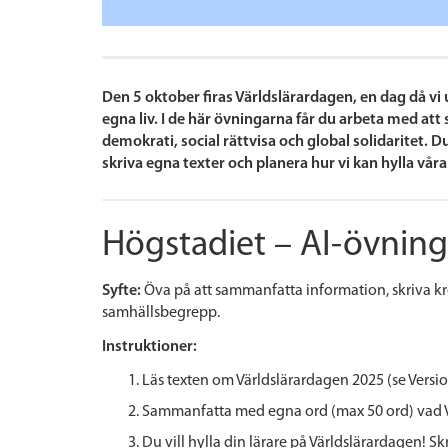
Den 5 oktober firas Världslärardagen, en dag då vi
egna liv. I de här övningarna får du arbeta med at
demokrati, social rättvisa och global solidaritet. D
skriva egna texter och planera hur vi kan hylla våra 
Högstadiet – AI-övning
Syfte:
Öva på att sammanfatta information, skriva krea
samhällsbegrepp.
Instruktioner:
Läs texten om Världslärardagen 2025 (se Versi
Sammanfatta med egna ord (max 50 ord) vad Vä
Du vill hylla din lärare på Världslärardagen! Sk