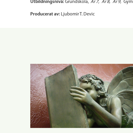
Utbildningsnivå:
Grundskola
År 7
År 8
År 9
Gymn
Producerat av:
Ljubomir T. Devic