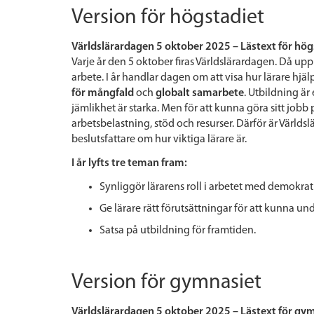
Version för högstadiet
Världslärardagen 5 oktober 2025 – Lästext för hög
Varje år den 5 oktober firas Världslärardagen. Då u
arbete. I år handlar dagen om att visa hur lärare hjä
för mångfald
och
globalt samarbete
. Utbildning är
jämlikhet är starka. Men för att kunna göra sitt jobb
arbetsbelastning, stöd och resurser. Därför är Värld
beslutsfattare om hur viktiga lärare är.
I år lyfts tre teman fram:
Synliggör lärarens roll i arbetet med demokrat
Ge lärare rätt förutsättningar för att kunna und
Satsa på utbildning för framtiden.
Version för gymnasiet
Världslärardagen 5 oktober 2025 – Lästext för gy