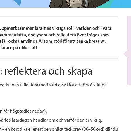
 uppmärksammar lärarnas viktiga roll i världen och i våra
t sammanfatta, analysera och reflektera över frågor som
u får också använda AI som stöd för att tänka kreativt,
lärare på olika sätt
.
: reflektera och skapa
tivt och reflektera med stöd av AI för att förstå viktiga
on för högstadiet nedan).
rldslärardagen handlar om och varför den är viktig.
riv en kort dikt eller ett personligt tackbrev (30–50 ord) där du