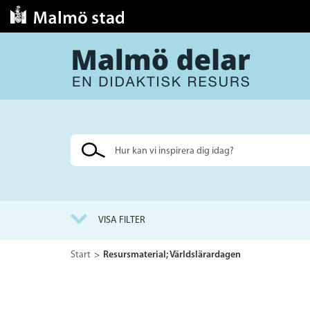
Sök
på
webbplatsen
VISA FILTER
Start
Resursmaterial; Världslärardagen