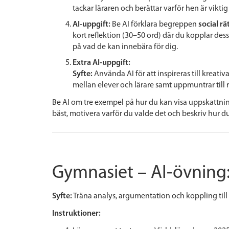
tackar läraren och berättar varför hen är viktig 
AI-uppgift:
Be AI förklara begreppen
social rä
kort reflektion (30–50 ord) där du kopplar des
på vad de kan innebära för dig.
Extra AI-uppgift:
Syfte:
Använda AI för att inspireras till kreativa
mellan elever och lärare samt uppmuntrar till r
Be AI om tre exempel på hur du kan visa uppskattning 
bäst, motivera varför du valde det och beskriv hur du
Gymnasiet – AI-övning:
Syfte:
Träna analys, argumentation och koppling till
Instruktioner: