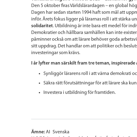
Den 5 oktober firas Världslärardagen – en global hö
Dagen har sedan starten 1994 haft som mål att upp
inför. Årets fokus ligger på lärarnas roll i att stärka u
solidaritet
. Utbildning är inte bara ett medel för in
Demokratier och hållbara samhällen kan inte exister
påminner också om att lärare behöver goda arbetsvillk
sitt uppdrag. Det handlar om att politiker och beslu
investeringar som krävs.
I år lyfter man särskilt fram tre teman, inspirerade
Synliggör lärarens roll i att värna demokrati o
Säkra rätt förutsättningar för att lärare ska k
Investera i utbildning för framtiden.
Ämne:
AI
Svenska