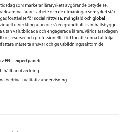
gtidsdag som markerar läraryrkets avgörande betydelse.
märksamma lärares arbete och de utmaningar som yrket står
ngas förståelse för
social
rättvisa
,
mångfald
och
global
dividuell utveckling utan också en grundbult i samhällsbygget.
a utan välutbildade och engagerade lärare. Världslärardagen
or, resurser och professionellt stöd för att kunna fullfölja
tsfattare måste ta ansvar och ge utbildningssektorn de
 av FN:s expertpanel:
ch hållbar utveckling.
unna bedriva kvalitativ undervisning.