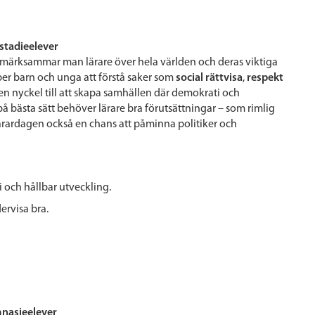
stadieelever
ppmärksammar man lärare över hela världen och deras viktiga
lper barn och unga att förstå saker som
social rättvisa
,
respekt
 en nyckel till att skapa samhällen där demokrati och
 på bästa sätt behöver lärare bra förutsättningar – som rimlig
slärardagen också en chans att påminna politiker och
i och hållbar utveckling.
ervisa bra.
mnasieelever