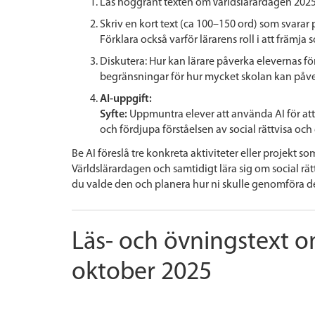
Läs noggrant texten om Världslärardagen 2025 
Skriv en kort text (ca 100–150 ord) som svarar 
Förklara också varför lärarens roll i att främja s
Diskutera:
Hur kan lärare påverka elevernas fö
begränsningar för hur mycket skolan kan påve
AI-uppgift:
Syfte:
Uppmuntra elever att använda AI för att
och fördjupa förståelsen av social rättvisa och
Be AI föreslå tre konkreta aktiviteter eller projek
Världslärardagen och samtidigt lära sig om social rättv
du valde den och planera hur ni skulle genomföra de
Läs- och övningstext o
oktober 2025