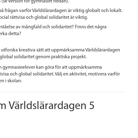
(se Version för gymnasiet nedan).
på frågan varför Världslärardagen är viktig globalt och lokalt.
ocial rättvisa och global solidaritet är viktig.
rståelse av mångfald och solidaritet?
Finns det några
rka detta?
 utforska kreativa sätt att uppmärksamma Världslärardagen
 global solidaritet genom praktiska projekt.
t som gymnasieelever kan göra för att uppmärksamma
isa och global solidaritet. Välj en aktivitet, motivera varför
n i skolan.
m Världslärardagen 5