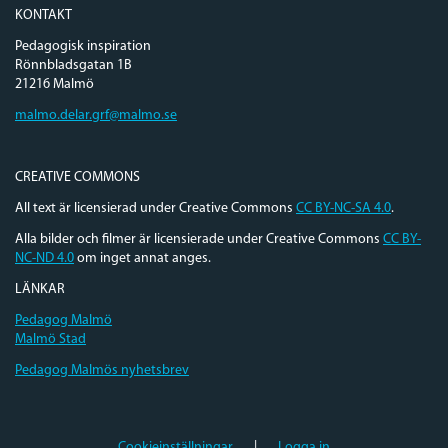
KONTAKT
Pedagogisk inspiration
Rönnbladsgatan 1B
21216 Malmö
malmo.delar.grf@malmo.se
CREATIVE COMMONS
All text är licensierad under Creative Commons
CC BY-NC-SA 4.0
.
Alla bilder och filmer är licensierade under Creative Commons
CC BY-
NC-ND 4.0
om inget annat anges.
LÄNKAR
Pedagog Malmö
Malmö Stad
Pedagog Malmös nyhetsbrev
Cookieinställningar
|
Logga in