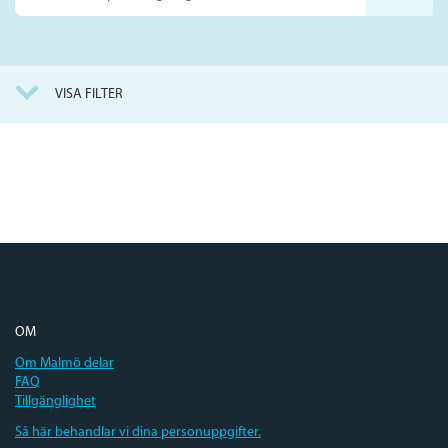
på
webbplatsen
VISA FILTER
OM
Om Malmö delar
FAQ
Tillgänglighet
Så här behandlar vi dina personuppgifter.