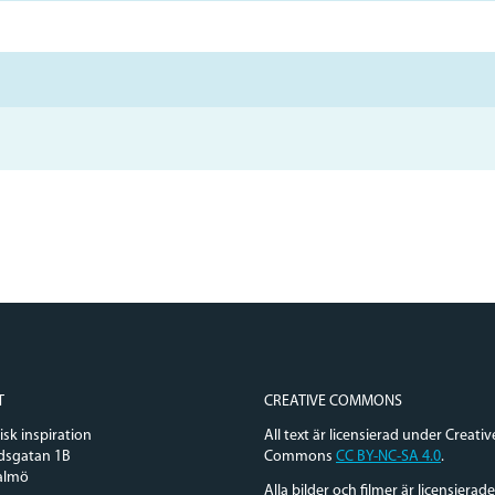
T
CREATIVE COMMONS
sk inspiration
All text är licensierad under Creativ
dsgatan 1B
Commons
CC BY-NC-SA 4.0
.
almö
Alla bilder och filmer är licensierad