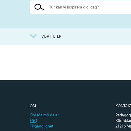
Sök
på
webbplatsen
VISA FILTER
OM
KONTAK
Om Malmö delar
Pedagogi
FAQ
Rönnbla
Tillgänglighet
21216 M