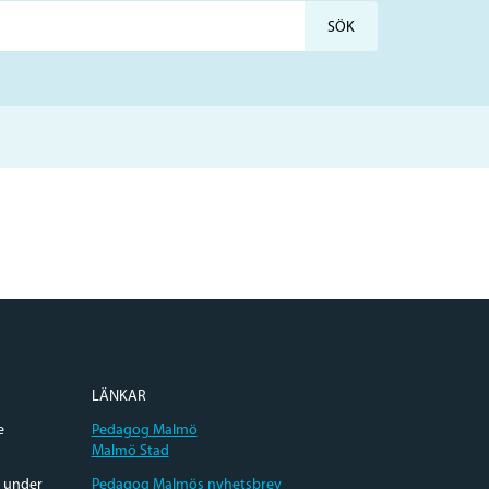
LÄNKAR
e
Pedagog Malmö
Malmö Stad
e under
Pedagog Malmös nyhetsbrev